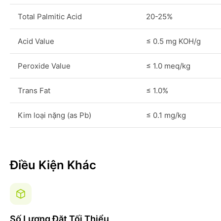
Total Palmitic Acid
20-25%
Acid Value
≤ 0.5 mg KOH/g
Peroxide Value
≤ 1.0 meq/kg
Trans Fat
≤ 1.0%
Kim loại nặng (as Pb)
≤ 0.1 mg/kg
Điều Kiện Khác
Số Lượng Đặt Tối Thiểu