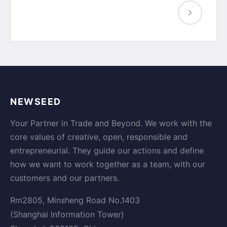
NEWSEED
Your Partner in Trade and Beyond. We work with the
core values of creative, open, responsible and
entrepreneurial. They guide our actions and define
how we want to work together as a team, with our
customers and our partners.
Rm2805, Minsheng Road No.1403
(Shanghai Information Tower)