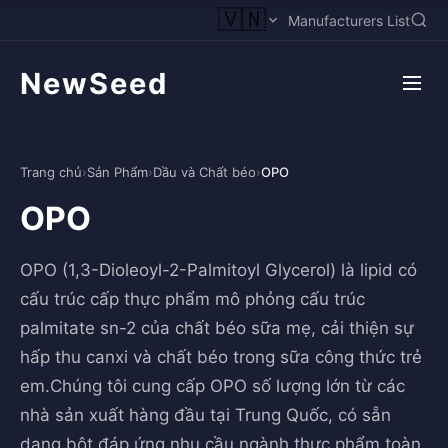
🇻🇳
Manufacturers List
NewSeed
Trang chủ
›
Sản Phẩm
›
Dầu và Chất béo
›
OPO
OPO
OPO (1,3-Dioleoyl-2-Palmitoyl Glycerol) là lipid có
cấu trúc cấp thực phẩm mô phỏng cấu trúc
palmitate sn-2 của chất béo sữa mẹ, cải thiện sự
hấp thu canxi và chất béo trong sữa công thức trẻ
em.Chúng tôi cung cấp OPO số lượng lớn từ các
nhà sản xuất hàng đầu tại Trung Quốc, có sẵn
dạng bột đáp ứng nhu cầu ngành thực phẩm toàn