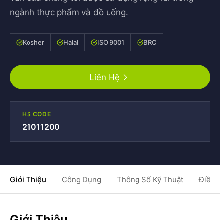
ngành thực phẩm và đồ uống.
Kosher
Halal
ISO 9001
BRC
Liên Hệ
HS CODE
21011200
Giới Thiệu
Công Dụng
Thông Số Kỹ Thuật
Điều 
Giới Thiệu