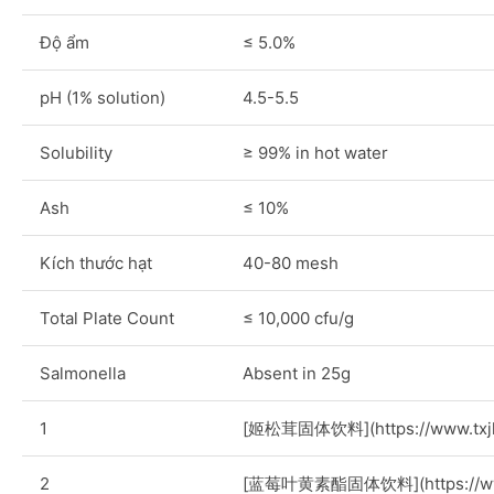
Độ ẩm
≤ 5.0%
pH (1% solution)
4.5-5.5
Solubility
≥ 99% in hot water
Ash
≤ 10%
Kích thước hạt
40-80 mesh
Total Plate Count
≤ 10,000 cfu/g
Salmonella
Absent in 25g
1
[姬松茸固体饮料](https://www.txjher
2
[蓝莓叶黄素酯固体饮料](https://www.t