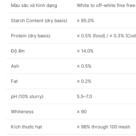
Màu sắc và hình dạng
White to off-white fine fre
Starch Content (dry basis)
≥ 85.0%
Protein (dry basis)
≤ 0.5% (food) / ≤ 0.3% (Cod
Độ ẩm
≤ 14.0%
Ash
≤ 0.5%
Fat
≤ 0.2%
pH (10% slurry)
5.5–7.0
Whiteness
≥ 90
Kích thước hạt
≥ 98% through 100 mesh