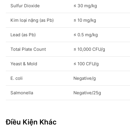
Sulfur Dioxide
≤ 30 mg/kg
Kim loại nặng (as Pb)
≤ 10 mg/kg
Lead (as Pb)
≤ 0.5 mg/kg
Total Plate Count
≤ 10,000 CFU/g
Yeast & Mold
≤ 100 CFU/g
E. coli
Negative/g
Salmonella
Negative/25g
Điều Kiện Khác