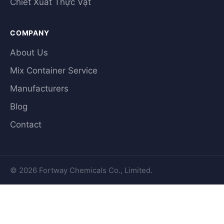
Chiết Xuất Thực Vật
COMPANY
About Us
Mix Container Service
Manufacturers
Blog
Contact
© 2026 Fortway Chemicals Co., Limited.