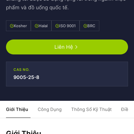
phẩm và đồ uống quốc tế.
Kosher
Halal
ISO 9001
BRC
Liên Hệ
CAS NO.
9005-25-8
Giới Thiệu
Công Dụng
Thông Số Kỹ Thuật
Điều 
Giới Thiệu