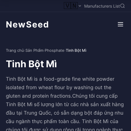
🇻🇳
Manufacturers List
NewSeed
Trang chủ
›
Sản Phẩm
›
Phosphate
›
Tinh Bột Mì
Tinh Bột Mì
Tinh Bột Mì is a food-grade fine white powder
isolated from wheat flour by washing out the
gluten and protein fractions.Chúng tôi cung cấp
Tinh Bột Mì số lượng lớn từ các nhà sản xuất hàng
đầu tại Trung Quốc, có sẵn dạng bột đáp ứng nhu
cầu ngành thực phẩm toàn cầu. Tinh Bột Mì của
chúng tôi được sử dụng rộng rãi trong ngành thực