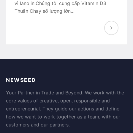
vì lanolin.Chúng tôi cung cấp Vitamin D3
Thuần Chay số lượng lớn…
NEWSEED
Your Partner in Trade and Beyond. We work with the
core values of creative, open, responsible and
entrepreneurial. They guide our actions and define
how we want to work together as a team, with our
customers and our partners.