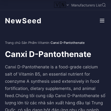
🇻🇳
Manufacturers List
NewSeed
Trang chủ
›
Sản Phẩm
›
Vitamin
›
Canxi D-Pantothenate
Canxi D-Pantothenate
Canxi D-Pantothenate is a food-grade calcium
salt of Vitamin B5, an essential nutrient for
coenzyme A synthesis used extensively in food
fortification, dietary supplements, and animal
feed.Chúng tôi cung cấp Canxi D-Pantothenate số
lượng lớn từ các nhà sản xuất hàng đầu tại Trung
Quốc, có sẵn dạng bột đáp ứng nhu cầu ngành