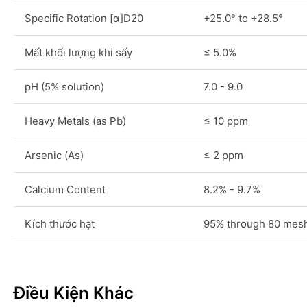
Specific Rotation [α]D20
+25.0° to +28.5°
Mất khối lượng khi sấy
≤ 5.0%
pH (5% solution)
7.0 - 9.0
Heavy Metals (as Pb)
≤ 10 ppm
Arsenic (As)
≤ 2 ppm
Calcium Content
8.2% - 9.7%
Kích thước hạt
95% through 80 mes
Điều Kiện Khác