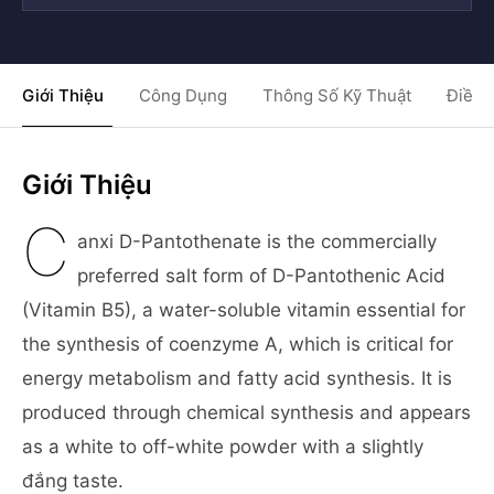
Giới Thiệu
Công Dụng
Thông Số Kỹ Thuật
Điều 
Giới Thiệu
C
anxi D-Pantothenate is the commercially
preferred salt form of D-Pantothenic Acid
(Vitamin B5), a water-soluble vitamin essential for
the synthesis of coenzyme A, which is critical for
energy metabolism and fatty acid synthesis. It is
produced through chemical synthesis and appears
as a white to off-white powder with a slightly
đắng taste.