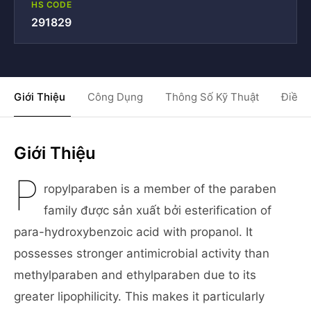
HS CODE
291829
Giới Thiệu
Công Dụng
Thông Số Kỹ Thuật
Điều 
Giới Thiệu
P
ropylparaben is a member of the paraben
family được sản xuất bởi esterification of
para-hydroxybenzoic acid with propanol. It
possesses stronger antimicrobial activity than
methylparaben and ethylparaben due to its
greater lipophilicity. This makes it particularly