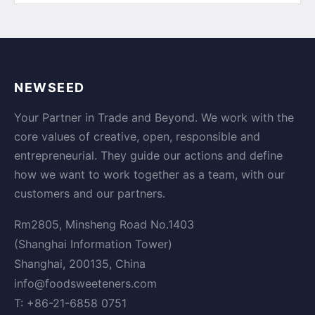
NEWSEED
Your Partner in Trade and Beyond. We work with the
core values of creative, open, responsible and
entrepreneurial. They guide our actions and define
how we want to work together as a team, with our
customers and our partners.
Rm2805, Minsheng Road No.1403
(Shanghai Information Tower)
Shanghai, 200135, China
info@foodsweeteners.com
T: +86-21-6858 0751