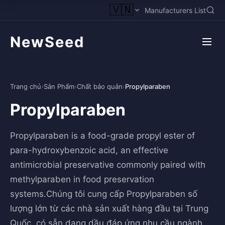
🇻🇳
Manufacturers List
NewSeed
Trang chủ
›
Sản Phẩm
›
Chất bảo quản
›
Propylparaben
Propylparaben
Propylparaben is a food-grade propyl ester of
para-hydroxybenzoic acid, an effective
antimicrobial preservative commonly paired with
methylparaben in food preservation
systems.Chúng tôi cung cấp Propylparaben số
lượng lớn từ các nhà sản xuất hàng đầu tại Trung
Quốc, có sẵn dạng dầu đáp ứng nhu cầu ngành