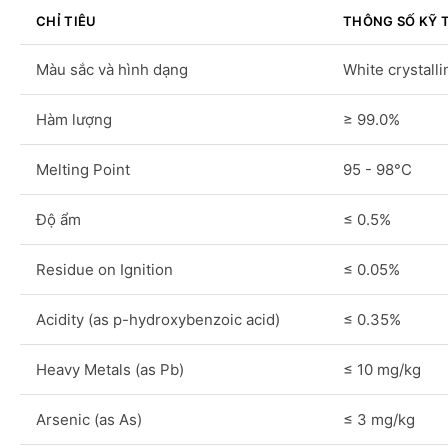
CHỈ TIÊU
THÔNG SỐ KỸ 
Màu sắc và hình dạng
White crystall
Hàm lượng
≥ 99.0%
Melting Point
95 - 98°C
Độ ẩm
≤ 0.5%
Residue on Ignition
≤ 0.05%
Acidity (as p-hydroxybenzoic acid)
≤ 0.35%
Heavy Metals (as Pb)
≤ 10 mg/kg
Arsenic (as As)
≤ 3 mg/kg