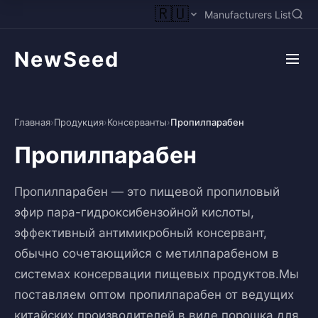
🇷🇺
Manufacturers List
NewSeed
Главная
›
Продукция
›
Консерванты
›
Пропилпарабен
Пропилпарабен
Пропилпарабен — это пищевой пропиловый
эфир пара-гидроксибензойной кислоты,
эффективный антимикробный консервант,
обычно сочетающийся с метилпарабеном в
системах консервации пищевых продуктов.Мы
поставляем оптом пропилпарабен от ведущих
китайских производителей в виде порошка для