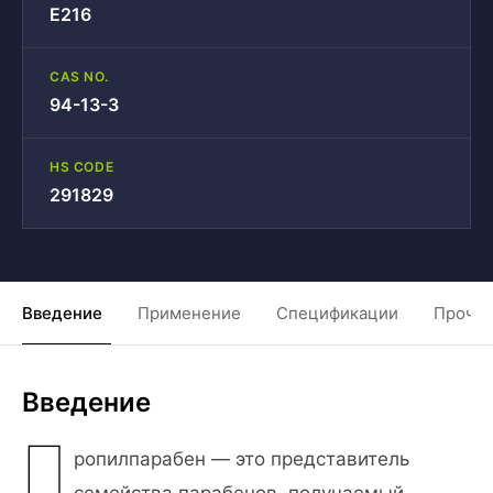
E216
CAS NO.
94-13-3
HS CODE
291829
Введение
Применение
Спецификации
Прочие
Введение
П
ропилпарабен — это представитель