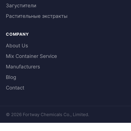
Загустители
Растительные экстракты
COMPANY
About Us
Mix Container Service
Manufacturers
Blog
Contact
© 2026 Fortway Chemicals Co., Limited.