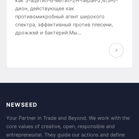
как 3-ацетил-6-метил-2H-пиран-2,4(3H)-
дион, действующее как
противомикробный агент широкого
спектра, эффективный против плесени,
дрожжей и бактерий.Мы…
NEWSEED
Your Partner in Trade and Beyond. We work with the
core values of creative, open, responsible and
entrepreneurial. They guide our actions and define