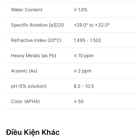
Water Content
≤ 1.0%
Specific Rotation [α]D20
+29.0° to +32.0°
Refractive Index (20°C)
1.495 - 1.502
Heavy Metals (as Pb)
≤ 10 ppm
Arsenic (As)
≤ 2 ppm
pH (5% solution)
8.5 - 10.5
Color (APHA)
≤ 50
Điều Kiện Khác