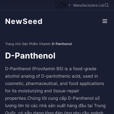
🇻🇳
Manufacturers List
NewSeed
Trang chủ
›
Sản Phẩm
›
Vitamin
›
D-Panthenol
D-Panthenol
D-Panthenol (Provitamin B5) is a food-grade
alcohol analog of D-pantothenic acid, used in
cosmetic, pharmaceutical, and food applications
for its moisturizing and tissue-repair
properties.Chúng tôi cung cấp D-Panthenol số
lượng lớn từ các nhà sản xuất hàng đầu tại Trung
Quốc, có sẵn dạng lỏng đáp ứng nhu cầu ngành