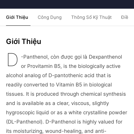
Giới Thiệu
Công Dụng
Thông Số Kỹ Thuật
Điều 
Giới Thiệu
D
-Panthenol, còn được gọi là Dexpanthenol
or Provitamin B5, is the biologically active
alcohol analog of D-pantothenic acid that is
readily converted to Vitamin B5 in biological
tissues. It is produced through chemical synthesis
and is available as a clear, viscous, slightly
hygroscopic liquid or as a white crystalline powder
(DL-Panthenol). D-Panthenol is highly valued for
its moisturizing, wound-healing, and anti-