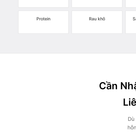
Protein
Rau khô
S
Cần Nhậ
Li
Dù 
hỗn