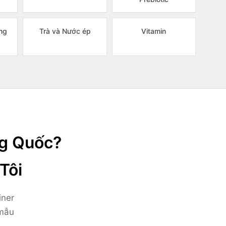
ng
Trà và Nước ép
Vitamin
ng Quốc?
Tôi
iner
 mẫu