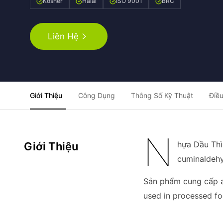
Kosher
Halal
ISO 9001
BRC
Liên Hệ
Giới Thiệu
Công Dụng
Thông Số Kỹ Thuật
Điều
N
hựa Dầu Thì 
Giới Thiệu
cuminaldehy
Sản phẩm cung cấp a 
used in processed fo