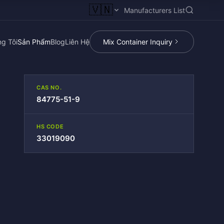
🇻🇳
Manufacturers List
g Tôi
Sản Phẩm
Blog
Liên Hệ
Mix Container Inquiry
CAS NO.
84775-51-9
HS CODE
33019090