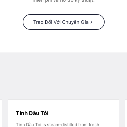
miễn phí và hỗ trợ kỹ thuật.
Trao Đổi Với Chuyên Gia
Tinh Dầu Tỏi
Tinh Dầu Tỏi is steam-distilled from fresh