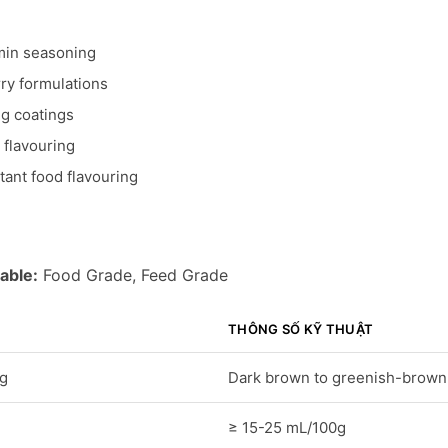
min seasoning
ry formulations
g coatings
 flavouring
ant food flavouring
able:
Food Grade, Feed Grade
THÔNG SỐ KỸ THUẬT
ng
Dark brown to greenish-brown 
≥ 15-25 mL/100g