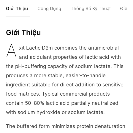
Giới Thiệu
Công Dụng
Thông Số Kỹ Thuật
Điều 
Giới Thiệu
A
xit Lactic Đệm combines the antimicrobial
and acidulant properties of lactic acid with
the pH-buffering capacity of sodium lactate. This
produces a more stable, easier-to-handle
ingredient suitable for direct addition to sensitive
food matrices. Typical commercial products
contain 50–80% lactic acid partially neutralized
with sodium hydroxide or sodium lactate.
The buffered form minimizes protein denaturation