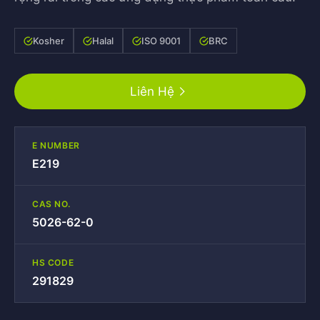
Kosher
Halal
ISO 9001
BRC
Liên Hệ
E NUMBER
E219
CAS NO.
5026-62-0
HS CODE
291829