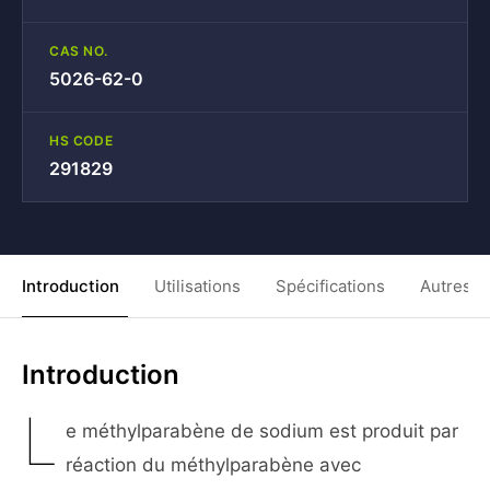
CAS NO.
5026-62-0
HS CODE
291829
Introduction
Utilisations
Spécifications
Autres C
Introduction
L
e méthylparabène de sodium est produit par
réaction du méthylparabène avec