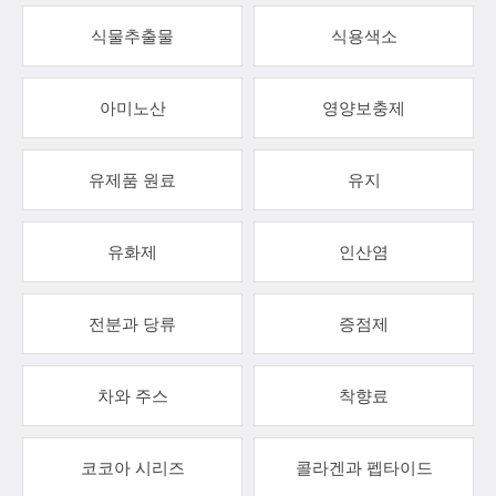
식물추출물
식용색소
아미노산
영양보충제
유제품 원료
유지
유화제
인산염
전분과 당류
증점제
차와 주스
착향료
코코아 시리즈
콜라겐과 펩타이드