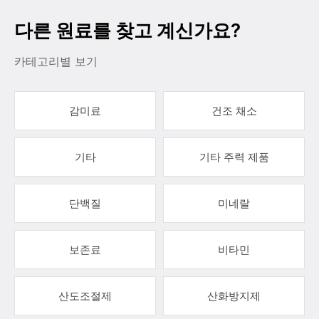
다른 원료를 찾고 계신가요?
카테고리별 보기
감미료
건조 채소
기타
기타 주력 제품
단백질
미네랄
보존료
비타민
산도조절제
산화방지제