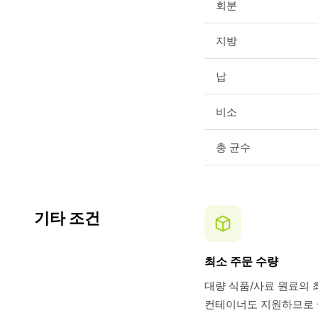
회분
지방
납
비소
총 균수
기타 조건
최소 주문 수량
대량 식품/사료 원료의 
컨테이너도 지원하므로 쌀