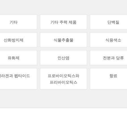
기타
기타 주력 제품
단백질
산화방지제
식물추출물
식용색소
유화제
인산염
전분과 당류
콜라겐과 펩타이드
프로바이오틱스와
향료
프리바이오틱스