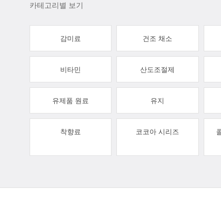
카테고리별 보기
감미료
건조 채소
비타민
산도조절제
유제품 원료
유지
착향료
코코아 시리즈