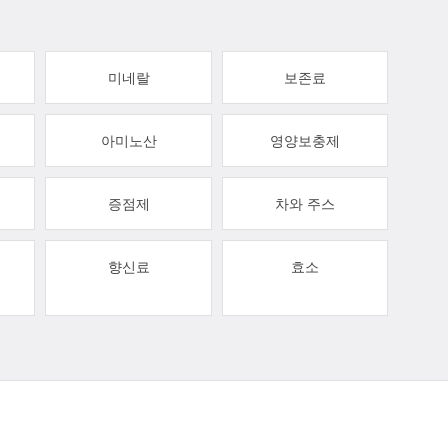
미네랄
보존료
아미노산
영양보충제
증점제
차와 주스
향신료
효소