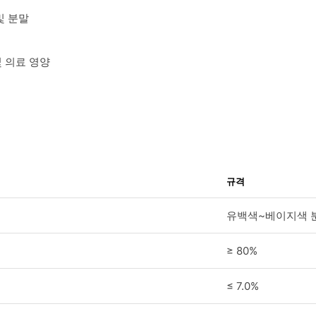
및 분말
 의료 영양
규격
유백색~베이지색 
≥ 80%
≤ 7.0%