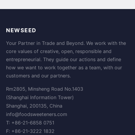
NEWSEED
Your Partner in Trade and Beyond. We work with the
core values of creative, open, responsible and
entrepreneurial. They guide our actions and define
how we want to work together as a team, with our
customers and our partners.
Rm2805, Minsheng Road No.1403
(Shanghai Information Tower)
Shanghai, 200135, China
info@foodsweeteners.com
T: +86-21-6858 0751
F: +86-21-3222 1832