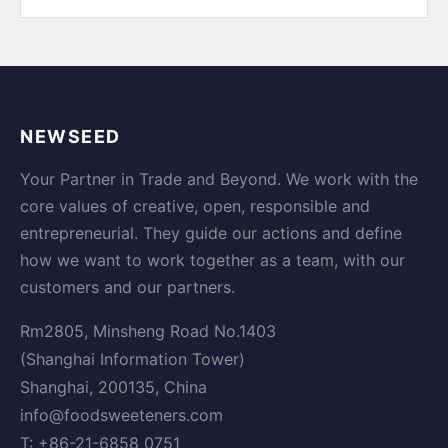
NEWSEED
Your Partner in Trade and Beyond. We work with the
core values of creative, open, responsible and
entrepreneurial. They guide our actions and define
how we want to work together as a team, with our
customers and our partners.
Rm2805, Minsheng Road No.1403
(Shanghai Information Tower)
Shanghai, 200135, China
info@foodsweeteners.com
T: +86-21-6858 0751