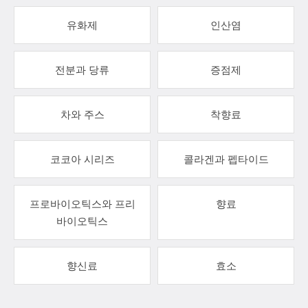
유화제
인산염
전분과 당류
증점제
차와 주스
착향료
코코아 시리즈
콜라겐과 펩타이드
프로바이오틱스와 프리
향료
바이오틱스
향신료
효소