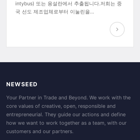
intybus) 또는 용설란에서 추출됩니다.저희는 중
국 선도 제조업체로부터 이눌린을…
NEWSEED
Your Partner in Trade and Beyond. We work with the
core values of creative, open, responsible and
entrepreneurial. They guide our actions and define
how we want to work together as a team, with our
customers and our partners.