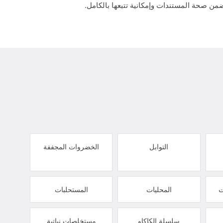
من صحة المستندات وإمكانية تتبعها بالكامل.
التوابل
الخضروات المجففة
ت
المحليات
المستحلبات
سلسلة الكاكاو
مستخلصات نباتية