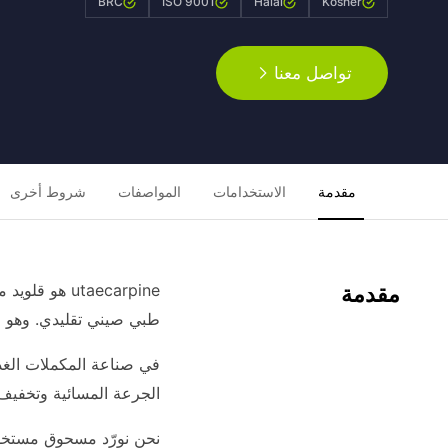
BRC
ISO 9001
Halal
Kosher
تواصل معنا
مقدمة
الاستخدامات
المواصفات
شروط أخرى
مقدمة
طبي صيني تقليدي. وهو مرت
الجرعة المسائية وتخفيف 
نحن نورّد مسحوق مستخلص Rutaecarpine المعياري بكميات كبيرة لمصنّعي المكملات الغذائية، مع نقاوة وفعالية ثابتة لإنتاج