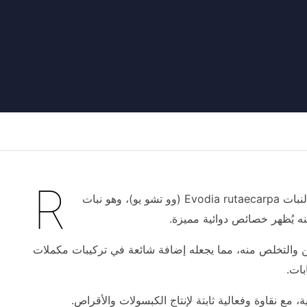
R
utaecarpine هو قلويد من نوع إندولوبيريدوكينازولينون معزول من الثمار الجافة غير الناضجة لنبات Evodia rutaecarpa (وو تشو يو)، وهو نبات
كنه يُظهر خصائص دوائية مميزة.
لقدرته على دعم أيض الكافيين والتخلص منه، مما يجعله إضافة شائعة في تركيبات مكملات
بات.