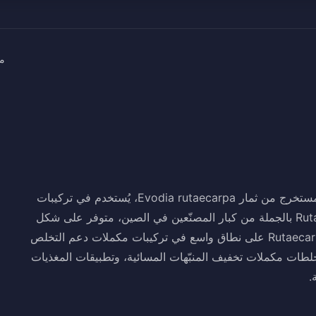
م
Rutaecarpine هو قلويد نشط بيولوجياً من الدرجة الغذائية مستخرج من ثمار Evodia rutaecarpa، يُستخدم في تركيبات
المكملات الحرارية ودعم أيض الكافيين.نحن نورّد Rutaecarpine بالجملة من كبار المصنّعين في الصين، متوفر على شكل
مسحوق لعمليات تصنيع الأغذية الدولية. يُستخدم منتجنا Rutaecarpine على نطاق واسع في تركيبات مكملات دعم التخلص
خلطات مكملات تخفيف المنبّهات المسائية، وتطبيقات المغذيات
.