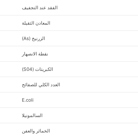
الفقد عند التجفيف
المعادن الثقيلة
الزرنيخ (As)
نقطة الانصهار
الكبريتات (S04)
العدد الكلي للصفائح
E.coli
السالمونيلا
الخمائر والعفن