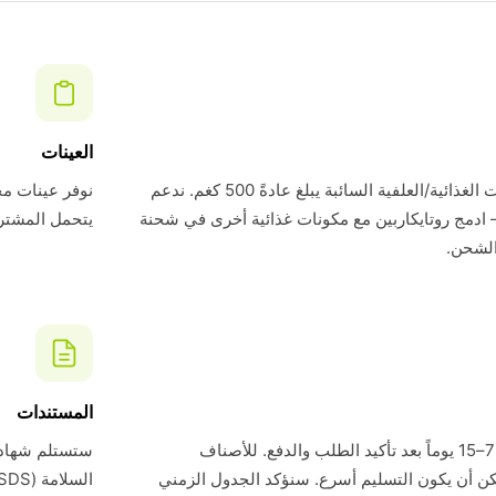
العينات
الحد الأدنى لطلبنا للمكونات الغذائية/العلفية السائبة يبلغ عادةً 500 كغم. ندعم
— ادمج روتايكاربين مع مكونات غذائية أخرى في شحنة
يتحمل المشتري تك
الشحن.
المستندات
وقت التسليم القياسي هو 7–15 يوماً بعد تأكيد الطلب والدفع. للأصناف
ن أن يكون التسليم أسرع. سنؤكد الجدول الزمني