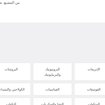
من المصنع. نض
الإنزيمات
البروبيوتيك
البروتينات
والبريبايوتيك
الفوسفات
الفيتامينات
الكولاجين والببتيدا
المنكهات
النشا والسكريات
النكهات