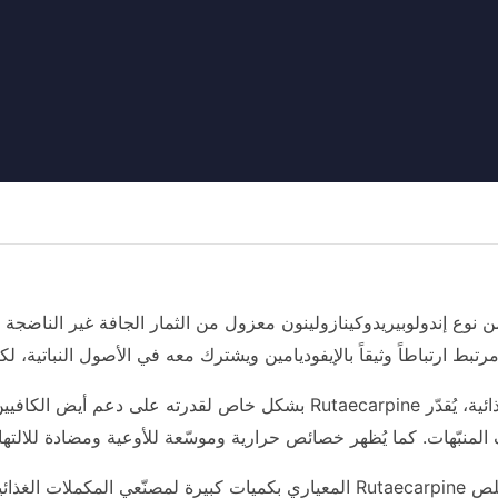
بط ارتباطاً وثيقاً بالإيفوديامين ويشترك معه في الأصول النباتية، ل
في صناعة المكملات الغذائية، يُقدّر Rutaecarpine بشكل خاص 
المنبّهات. كما يُظهر خصائص حرارية وموسّعة للأوعية ومضادة للالتها
 الكبسولات والأقراص.