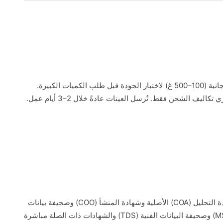
نوفر عينات مجانية (100–500 غ) لاختبار الجودة قبل طلب الكميات الكبيرة.
اليف الشحن فقط. تُرسل العينات عادةً خلال 2–3 أيام عمل.
ستستلم شهادة التحليل (COA) الأصلية وشهادة المنشأ (COO) وصحيفة بيانات
السلامة (MSDS) وصحيفة البيانات الفنية (TDS) والشهادات ذات الصلة مباشرة