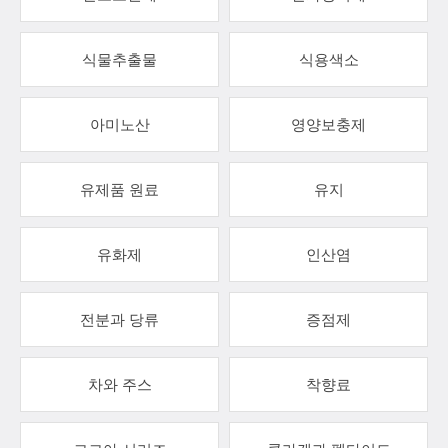
식물추출물
식용색소
아미노산
영양보충제
유제품 원료
유지
유화제
인산염
전분과 당류
증점제
차와 주스
착향료