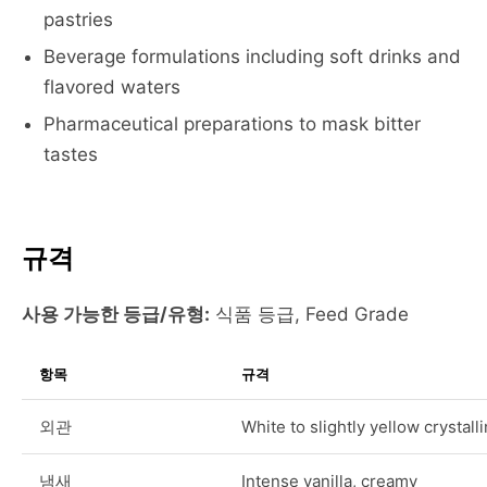
pastries
Beverage formulations including soft drinks and
flavored waters
Pharmaceutical preparations to mask bitter
tastes
규격
사용 가능한 등급/유형:
식품 등급, Feed Grade
항목
규격
외관
White to slightly yellow crystal
냄새
Intense vanilla, creamy