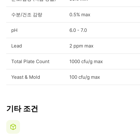
수분/건조 감량
0.5% max
pH
6.0 - 7.0
Lead
2 ppm max
Total Plate Count
1000 cfu/g max
Yeast & Mold
100 cfu/g max
기타 조건