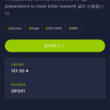
preparations to mask bitter tastes에 널리 사용됩니
다.
Kosher
Halal
ISO 9001
BRC
문의하기
CAS NO.
121-32-4
HS CODE
291241