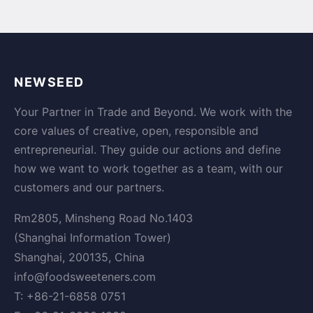
NEWSEED
Your Partner in Trade and Beyond. We work with the
core values of creative, open, responsible and
entrepreneurial. They guide our actions and define
how we want to work together as a team, with our
customers and our partners.
Rm2805, Minsheng Road No.1403
(Shanghai Information Tower)
Shanghai, 200135, China
info@foodsweeteners.com
T: +86-21-6858 0751