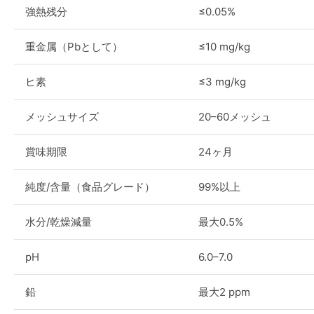
強熱残分
≤0.05%
重金属（Pbとして）
≤10 mg/kg
ヒ素
≤3 mg/kg
メッシュサイズ
20–60メッシュ
賞味期限
24ヶ月
純度/含量（食品グレード）
99%以上
水分/乾燥減量
最大0.5%
pH
6.0–7.0
鉛
最大2 ppm