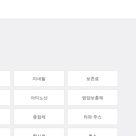
미네랄
보존료
아미노산
영양보충제
증점제
차와 주스
향신료
효소