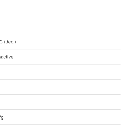
C (dec.)
nactive
/g