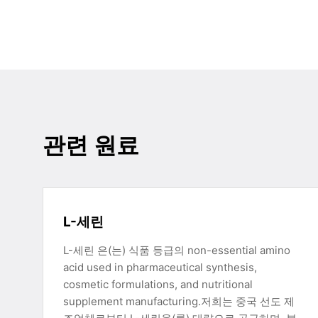
관련 원료
L-세린
L-세린 은(는) 식품 등급의 non-essential amino
acid used in pharmaceutical synthesis,
cosmetic formulations, and nutritional
supplement manufacturing.저희는 중국 선도 제