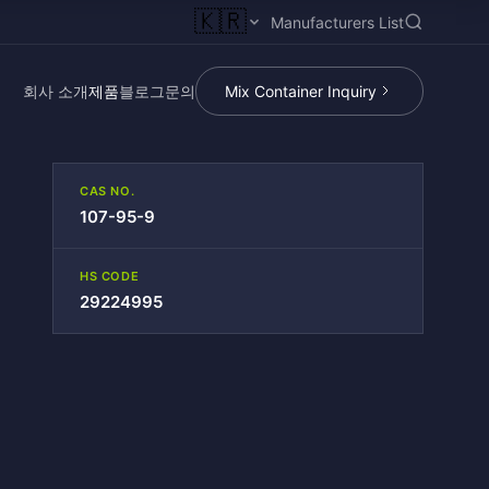
🇰🇷
Manufacturers List
회사 소개
제품
블로그
문의
Mix Container Inquiry
CAS NO.
107-95-9
HS CODE
29224995