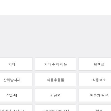
기타
기타 주력 제품
단백질
산화방지제
식물추출물
식용색소
유화제
인산염
전분과 당류
콜라겐과 펩타이드
프로바이오틱스와
향료