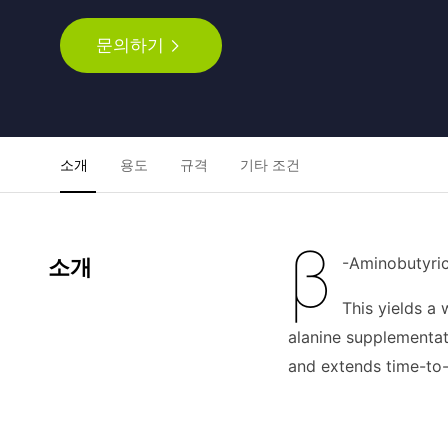
문의하기
소개
용도
규격
기타 조건
β
-Aminobutyri
소개
This yields a 
alanine supplementati
and extends time-to-