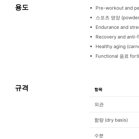
용도
Pre-workout and
스포츠 영양 (powders,
Endurance and stre
Recovery and anti-f
Healthy aging (carn
Functional 음료 forti
규격
항목
외관
함량 (dry basis)
수분