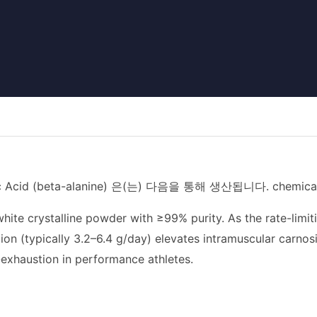
c Acid (beta-alanine) 은(는) 다음을 통해 생산됩니다. chemical sy
white crystalline powder with ≥99% purity. As the rate-limit
on (typically 3.2–6.4 g/day) elevates intramuscular carnosin
exhaustion in performance athletes.