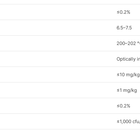
≤0.2%
6.5–7.5
200–202 °
Optically i
≤10 mg/kg
≤1 mg/kg
≤0.2%
≤1,000 cfu