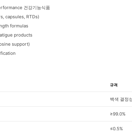
 performance 건강기능식품
 capsules, RTDs)
ngth formulas
atigue products
osine support)
fication
규격
백색 결정
≥99.0%
≤0.5%