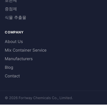
보존제
증점제
식물 추출물
COMPANY
About Us
Mix Container Service
Manufacturers
Blog
Contact
© 2026 Fortway Chemicals Co., Limited.