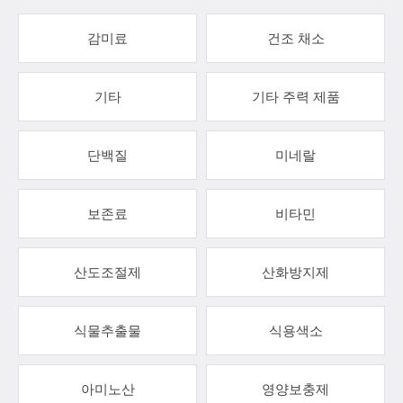
감미료
건조 채소
기타
기타 주력 제품
단백질
미네랄
보존료
비타민
산도조절제
산화방지제
식물추출물
식용색소
아미노산
영양보충제