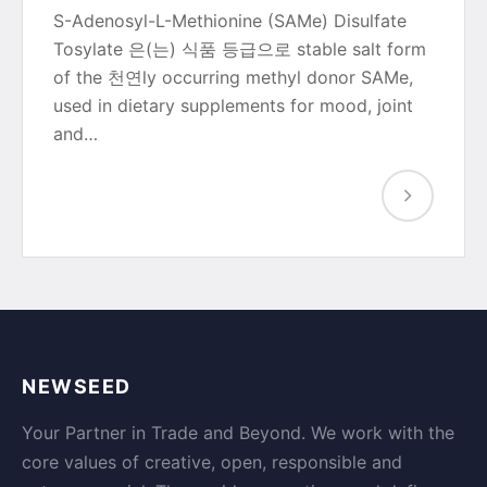
S-Adenosyl-L-Methionine (SAMe) Disulfate
Tosylate 은(는) 식품 등급으로 stable salt form
of the 천연ly occurring methyl donor SAMe,
used in dietary supplements for mood, joint
and…
NEWSEED
Your Partner in Trade and Beyond. We work with the
core values of creative, open, responsible and