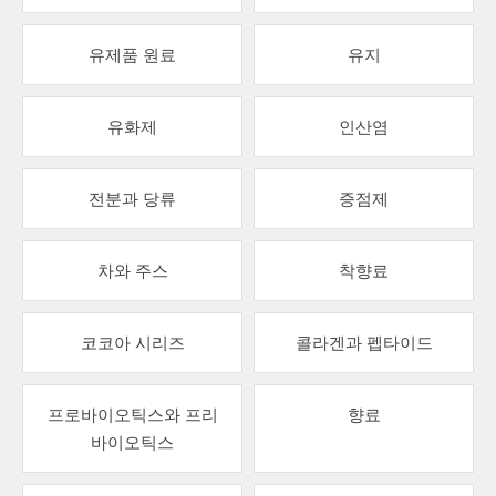
유제품 원료
유지
유화제
인산염
전분과 당류
증점제
차와 주스
착향료
코코아 시리즈
콜라겐과 펩타이드
프로바이오틱스와 프리
향료
바이오틱스