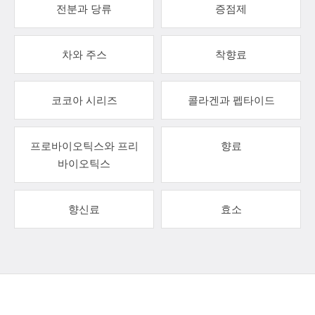
전분과 당류
증점제
차와 주스
착향료
코코아 시리즈
콜라겐과 펩타이드
프로바이오틱스와 프리
향료
바이오틱스
향신료
효소