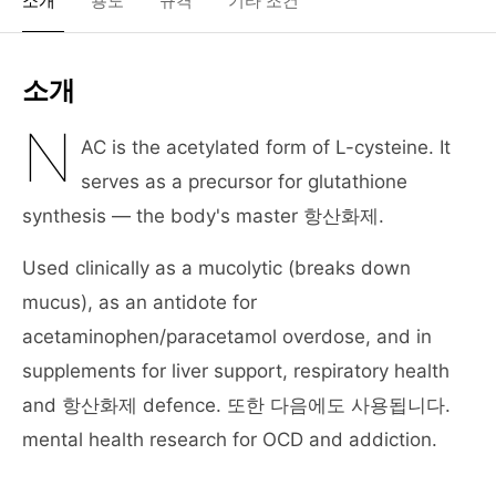
소개
용도
규격
기타 조건
소개
N
AC is the acetylated form of L-cysteine. It
serves as a precursor for glutathione
synthesis — the body's master 항산화제.
Used clinically as a mucolytic (breaks down
mucus), as an antidote for
acetaminophen/paracetamol overdose, and in
supplements for liver support, respiratory health
and 항산화제 defence. 또한 다음에도 사용됩니다.
mental health research for OCD and addiction.