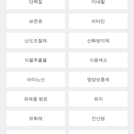
단백질
미네랄
보존료
비타민
산도조절제
산화방지제
식물추출물
식용색소
아미노산
영양보충제
유제품 원료
유지
유화제
인산염