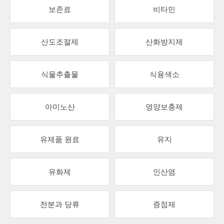
보존료
비타민
산도조절제
산화방지제
식물추출물
식용색소
아미노산
영양보충제
유제품 원료
유지
유화제
인산염
전분과 당류
증점제