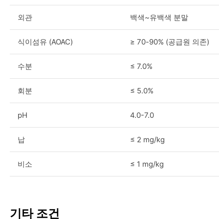
외관
백색~유백색 분말
식이섬유 (AOAC)
≥ 70-90% (공급원 의존)
수분
≤ 7.0%
회분
≤ 5.0%
pH
4.0-7.0
납
≤ 2 mg/kg
비소
≤ 1 mg/kg
기타 조건