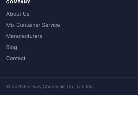
COMPANY
About Us
Mix Container Service
Manufacturers
Blog
Contact
© 2026 Fortway Chemicals Co., Limited.