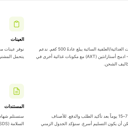
العينات
الحد الأدنى لطلبنا للمكونات الغذائية/العلفية السائبة يبلغ عادةً 500 كغم. ندعم
أيضاً الحاويات المختلطة — ادمج أستازانثين (AXT) مع مكونات غذائية أخرى في
يتحمل المشتري تك
كاليف الشحن.
المستندات
وقت التسليم القياسي هو 7–15 يوماً بعد تأكيد الطلب والدفع. للأصناف
ن أن يكون التسليم أسرع. سنؤكد الجدول الزمني