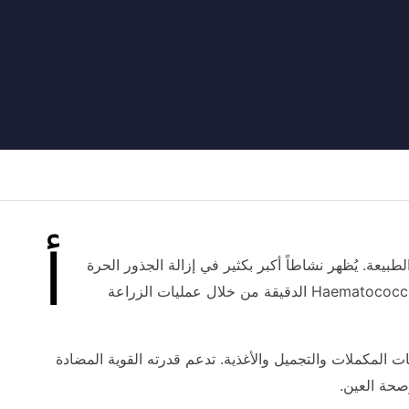
أ
في الطبيعة. يُظهر نشاطاً أكبر بكثير في إزالة الجذور الحرة
مقارنة ببيتا كاروتين وفيتامين C وفيتامين E. يُستخرج بشكل أساسي من طحالب Haematococcus pluvialis الدقيقة من خلال عمليات الزراعة
ت المكملات والتجميل والأغذية. تدعم قدرته القوية المضادة
صحة العين.