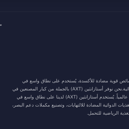
م
خصائص قوية مضادة للأكسدة، يُستخدم على نطاق واسع في
المكملات الغذائية والأغذية الوظيفية وتركيبات المغذيات الدوائية.نحن نوفر أستازانثين (AXT) بالجملة من كبار المصنعين في
الصين، متاح في شكل مسحوق لمنتجي الأغذية والمشروبات عالمياً. يُستخدم أستازانثين (AXT) لدينا على نطاق واسع في
ذيات الدوائية المضادة للالتهابات، وتصنيع مكملات دعم البصر،
غذية الرياضية للتحمل.