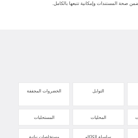
من صحة المستندات وإمكانية تتبعها بالكامل.
التوابل
الخضروات المجففة
ت
المحليات
المستحلبات
سلسلة الكاكاو
مستخلصات نباتية