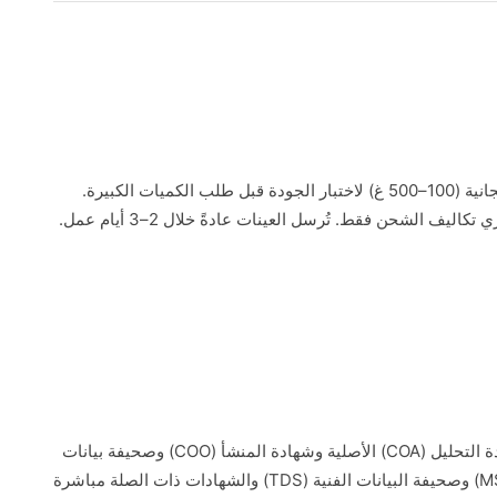
نوفر عينات مجانية (100–500 غ) لاختبار الجودة قبل طلب الكميات الكبيرة.
اليف الشحن فقط. تُرسل العينات عادةً خلال 2–3 أيام عمل.
ستستلم شهادة التحليل (COA) الأصلية وشهادة المنشأ (COO) وصحيفة بيانات
السلامة (MSDS) وصحيفة البيانات الفنية (TDS) والشهادات ذات الصلة مباشرة