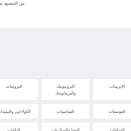
من المصنع. نض
الإنزيمات
البروبيوتيك
البروتينات
والبريبايوتيك
الفوسفات
الفيتامينات
الكولاجين والببتيدا
المنكهات
النشا والسكريات
النكهات