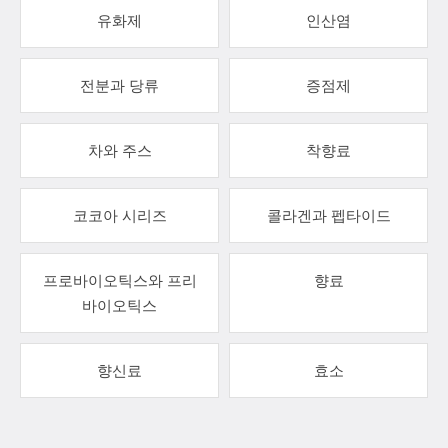
유화제
인산염
전분과 당류
증점제
차와 주스
착향료
코코아 시리즈
콜라겐과 펩타이드
프로바이오틱스와 프리
향료
바이오틱스
향신료
효소