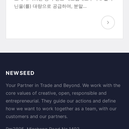
닌을(를) 대량으로 공급하며, 분말…
NEWSEED
Your Partner in Trade and Beyond. We work with the
core values of creative, open, responsible and
entrepreneurial. They guide our actions and define
how we want to work together as a team, with our
customers and our partners.