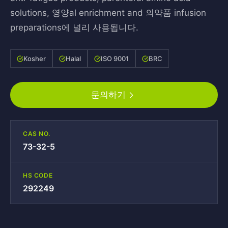
solutions, 영양al enrichment and 의약품 infusion
preparations에 널리 사용됩니다.
Kosher
Halal
ISO 9001
BRC
문의하기
CAS NO.
73-32-5
HS CODE
292249