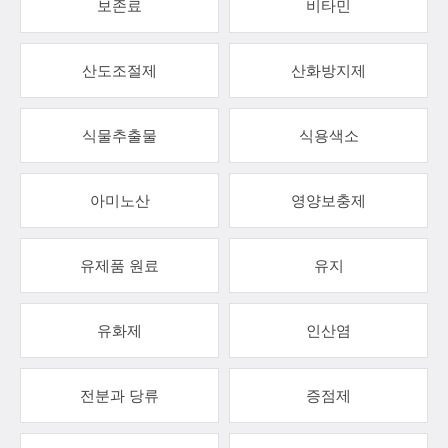
보존료
비타민
산도조절제
산화방지제
식물추출물
식용색소
아미노산
영양보충제
유제품 원료
유지
유화제
인산염
전분과 당류
증점제