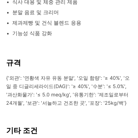
식사 대용 및 체중 관리 제품
분말 음료 및 크리머
제과제빵 및 건식 블렌드 응용
기능성 식품 강화
규격
{'외관': '연황색 자유 유동 분말', '오일 함량': '≥ 40%', '오
일 중 디글리세라이드(DAG)': '≥ 40%', '수분': '≤ 5.0%',
'과산화물가': '≤ 5.0 meq/kg', '유통기한': '제조일로부터
24개월', '보관': '서늘하고 건조한 곳', '포장': '25kg/백'}
기타 조건