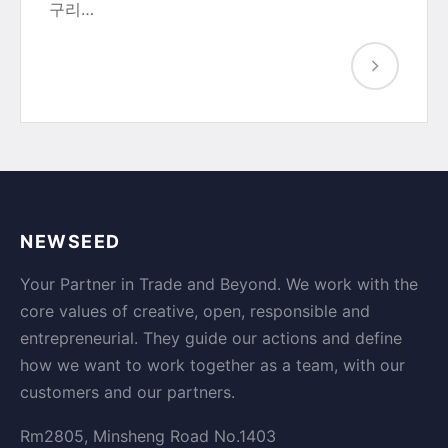
구리…
NEWSEED
Your Partner in Trade and Beyond. We work with the
core values of creative, open, responsible and
entrepreneurial. They guide our actions and define
how we want to work together as a team, with our
customers and our partners.
Rm2805, Minsheng Road No.1403