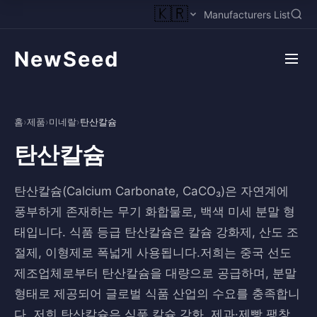
🇰🇷
Manufacturers List
NewSeed
홈
›
제품
›
미네랄
›
탄산칼슘
탄산칼슘
탄산칼슘(Calcium Carbonate, CaCO₃)은 자연계에
풍부하게 존재하는 무기 화합물로, 백색 미세 분말 형
태입니다. 식품 등급 탄산칼슘은 칼슘 강화제, 산도 조
절제, 이형제로 폭넓게 사용됩니다.저희는 중국 선도
제조업체로부터 탄산칼슘을 대량으로 공급하며, 분말
형태로 제공되어 글로벌 식품 산업의 수요를 충족합니
다. 저희 탄산칼슘은 식품 칼슘 강화, 제과·제빵 팽창