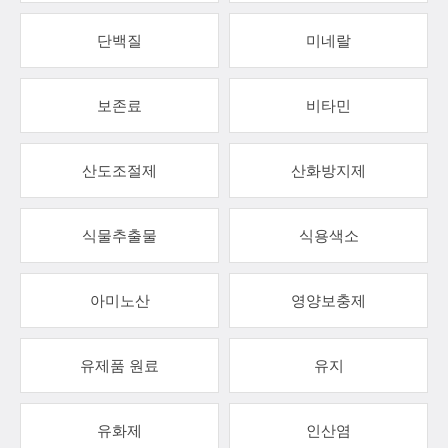
단백질
미네랄
보존료
비타민
산도조절제
산화방지제
식물추출물
식용색소
아미노산
영양보충제
유제품 원료
유지
유화제
인산염