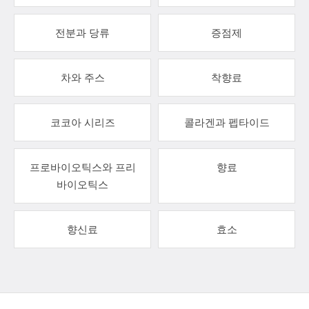
전분과 당류
증점제
차와 주스
착향료
코코아 시리즈
콜라겐과 펩타이드
프로바이오틱스와 프리
향료
바이오틱스
향신료
효소