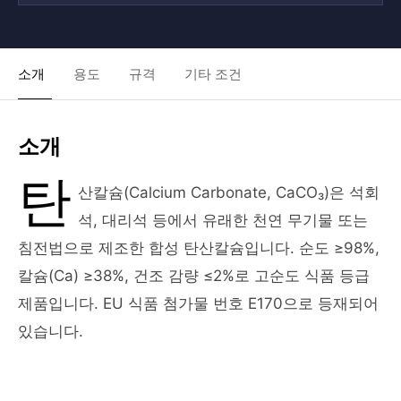
소개
용도
규격
기타 조건
소개
탄
산칼슘(Calcium Carbonate, CaCO₃)은 석회
석, 대리석 등에서 유래한 천연 무기물 또는
침전법으로 제조한 합성 탄산칼슘입니다. 순도 ≥98%,
칼슘(Ca) ≥38%, 건조 감량 ≤2%로 고순도 식품 등급
제품입니다. EU 식품 첨가물 번호 E170으로 등재되어
있습니다.