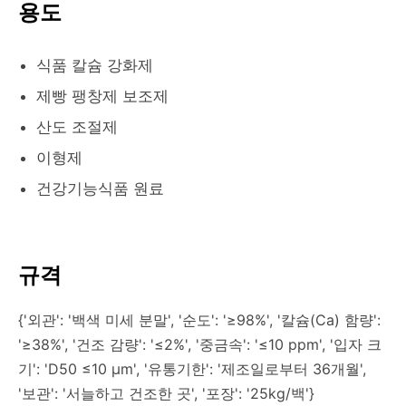
용도
식품 칼슘 강화제
제빵 팽창제 보조제
산도 조절제
이형제
건강기능식품 원료
규격
{'외관': '백색 미세 분말', '순도': '≥98%', '칼슘(Ca) 함량':
'≥38%', '건조 감량': '≤2%', '중금속': '≤10 ppm', '입자 크
기': 'D50 ≤10 μm', '유통기한': '제조일로부터 36개월',
'보관': '서늘하고 건조한 곳', '포장': '25kg/백'}