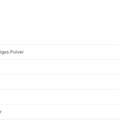
higes Pulver
r