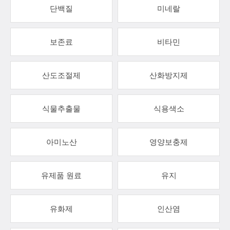
단백질
미네랄
보존료
비타민
산도조절제
산화방지제
식물추출물
식용색소
아미노산
영양보충제
유제품 원료
유지
유화제
인산염