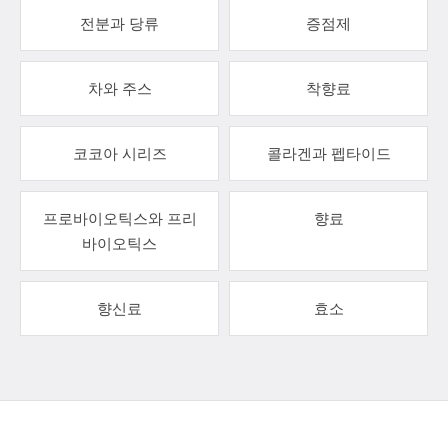
전분과 당류
증점제
차와 주스
착향료
코코아 시리즈
콜라겐과 펩타이드
프로바이오틱스와 프리
향료
바이오틱스
향신료
효소