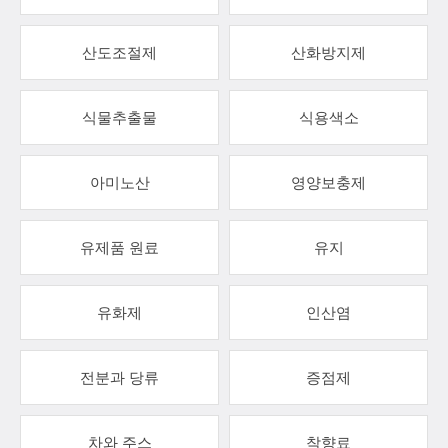
산도조절제
산화방지제
식물추출물
식용색소
아미노산
영양보충제
유제품 원료
유지
유화제
인산염
전분과 당류
증점제
차와 주스
착향료