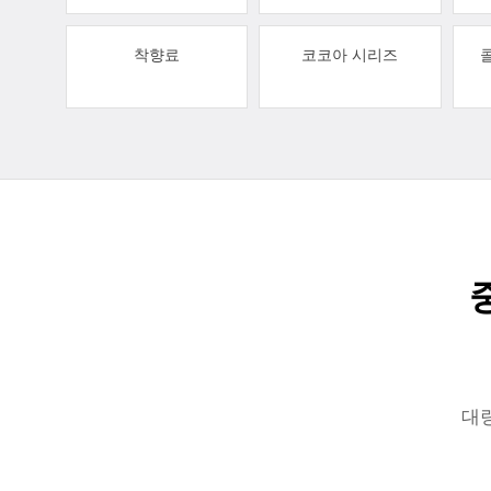
착향료
코코아 시리즈
대량