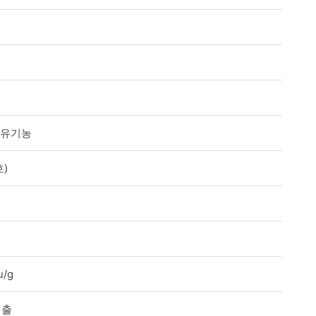
U 유기농
)
u/g
검출