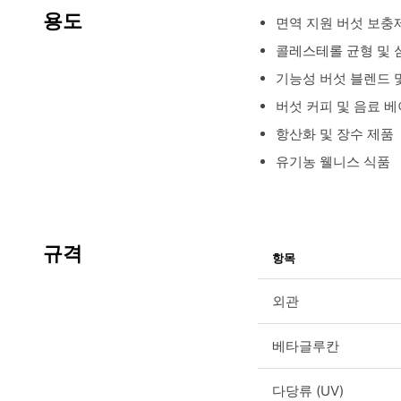
용도
면역 지원 버섯 보충
콜레스테롤 균형 및 
기능성 버섯 블렌드 
버섯 커피 및 음료 
항산화 및 장수 제품
유기농 웰니스 식품
규격
항목
외관
베타글루칸
다당류 (UV)