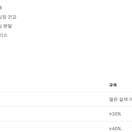
제
심장 건강
및 분말
베이스
규격
옅은 갈색 
≥30%
≥40%