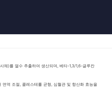
균사체)를 열수 추출하여 생산되며, 베타-1,3/1,6-글루칸
 면역 조절, 콜레스테롤 균형, 심혈관 및 항산화 효능을