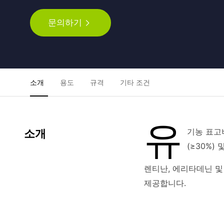
문의하기
소개
용도
규격
기타 조건
유
기농 표고버
소개
(≥30%)
렌티난, 에리타데닌 및
제공합니다.