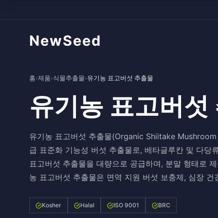
NewSeed
홈
›
제품
›
식물추출물
›
유기농 표고버섯 추출물
유기농 표고버섯
유기농 표고버섯 추출물(Organic Shiitake Mushroom
급 표준화 기능성 버섯 추출물로, 베타글루칸 및 다
표고버섯 추출물을 대량으로 공급하며, 분말 형태로 제
농 표고버섯 추출물은 면역 지원 버섯 보충제, 심장 건강
Kosher
Halal
ISO 9001
BRC