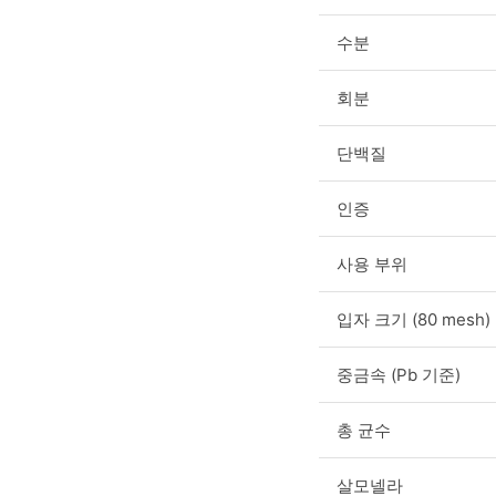
수분
회분
단백질
인증
사용 부위
입자 크기 (80 mesh)
중금속 (Pb 기준)
총 균수
살모넬라