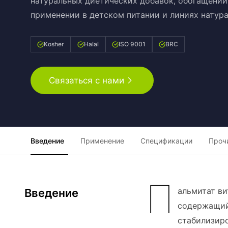
натуральных диетических добавок, обогащении 
применении в детском питании и линиях натур
Kosher
Halal
ISO 9001
BRC
Связаться с нами
Введение
Применение
Спецификации
Проч
П
альмитат ви
Введение
содержащий
стабилизир