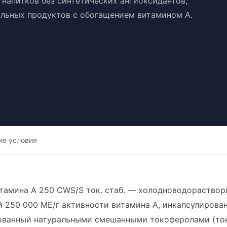
напитков без синтетических антиоксидантов,
альных продуктов с обогащением витамином A.
ие условия
тамина A 250 CWS/S ток. стаб. — холодноводораствор
 250 000 МЕ/г активности витамина A, инкапсулирова
ованный натуральными смешанными токоферолами (ток.