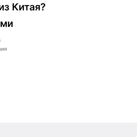
из Китая?
ами
й
ния