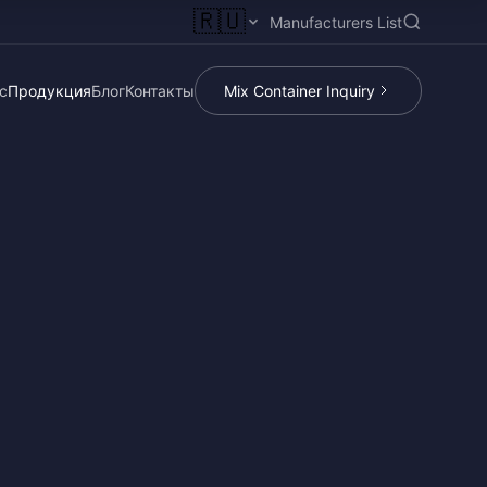
🇷🇺
Manufacturers List
с
Продукция
Блог
Контакты
Mix Container Inquiry