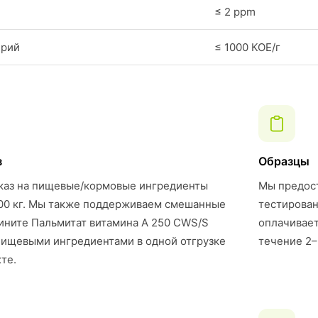
≤ 2 ppm
ерий
≤ 1000 КОЕ/г
з
Образцы
каз на пищевые/кормовые ингредиенты
Мы предост
00 кг. Мы также поддерживаем смешанные
тестирован
ните Пальмитат витамина A 250 CWS/S
оплачивает
 пищевыми ингредиентами в одной отгрузке
течение 2–
те.