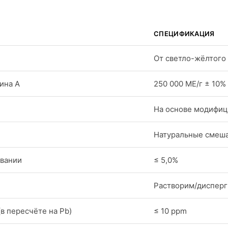
СПЕЦИФИКАЦИЯ
От светло-жёлтого
ина A
250 000 МЕ/г ± 10%
На основе модифиц
Натуральные смеш
ивании
≤ 5,0%
Растворим/дисперг
в пересчёте на Pb)
≤ 10 ppm