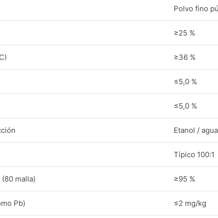
Polvo fino p
≥25 %
C)
≥36 %
≤5,0 %
≤5,0 %
cción
Etanol / agua
Típico 100:1
 (80 malla)
≥95 %
omo Pb)
≤2 mg/kg