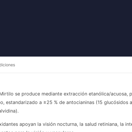
diciones
 Mirtilo se produce mediante extracción etanólica/acuosa, p
eo, estandarizado a ≥25 % de antocianinas (15 glucósidos an
lvidina).
idantes apoyan la visión nocturna, la salud retiniana, la int