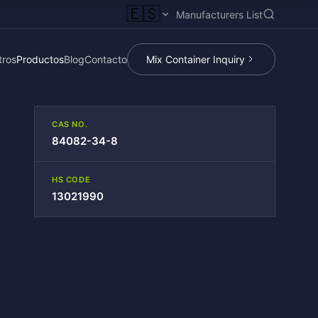
🇪🇸
Manufacturers List
tros
Productos
Blog
Contacto
Mix Container Inquiry
CAS NO.
84082-34-8
HS CODE
13021990