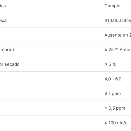
das
Cumple
laca
≤10.000 ufc/
Ausente en 
ntario)
≥ 25 % Antoc
or secado
≤ 5 %
4,0 - 6,0
≤ 1 ppm
≤ 0,5 ppm
≤ 100 ufc/g