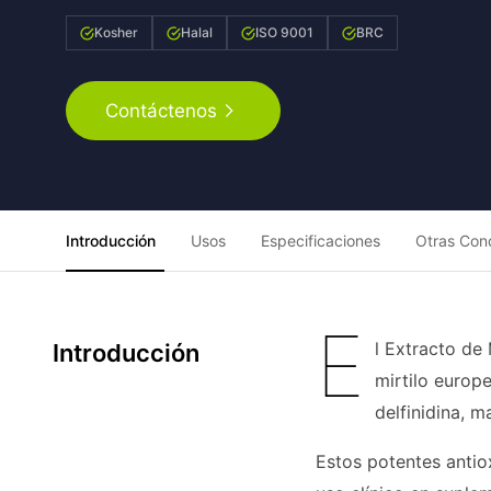
Kosher
Halal
ISO 9001
BRC
Contáctenos
Introducción
Usos
Especificaciones
Otras Con
E
l Extracto de
Introducción
mirtilo europ
delfinidina, ma
Estos potentes antiox