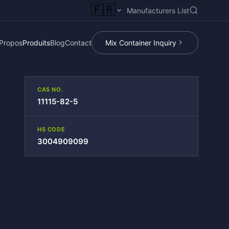
🇫🇷
Manufacturers List
Propos
Produits
Blog
Contact
Mix Container Inquiry
CAS NO.
11115-82-5
HS CODE
3004909099