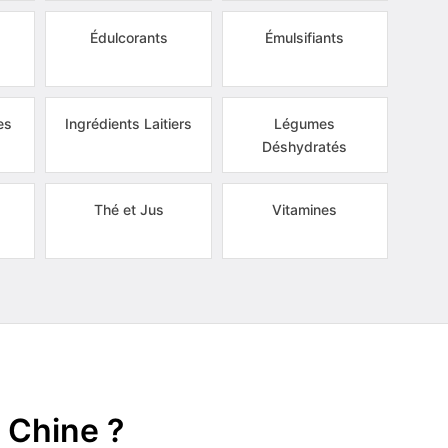
s
Édulcorants
Émulsifiants
es
Ingrédients Laitiers
Légumes
Déshydratés
Thé et Jus
Vitamines
 Chine ?