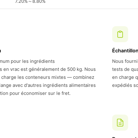
7.20%～8.80%
m
Échantillo
um pour les ingrédients
Nous fourni
rs en vrac est généralement de 500 kg. Nous
tests de qu
 charge les conteneurs mixtes — combinez
en charge q
nge avec d'autres ingrédients alimentaires
expédiés so
ion pour économiser sur le fret.