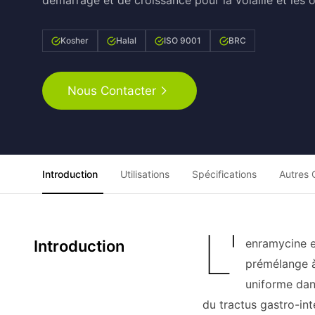
démarrage et de croissance pour la volaille et les o
Kosher
Halal
ISO 9001
BRC
Nous Contacter
Introduction
Utilisations
Spécifications
Autres 
L'
enramycine e
Introduction
prémélange à
uniforme dan
du tractus gastro-inte