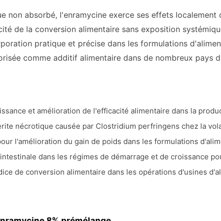
ue non absorbé, l'enramycine exerce ses effets localement da
acité de la conversion alimentaire sans exposition systémiq
poration pratique et précise dans les formulations d'alimen
orisée comme additif alimentaire dans de nombreux pays d'
ssance et amélioration de l'efficacité alimentaire dans la produ
érite nécrotique causée par Clostridium perfringens chez la vola
pour l'amélioration du gain de poids dans les formulations d'ali
 intestinale dans les régimes de démarrage et de croissance pour
ndice de conversion alimentaire dans les opérations d'usines d'a
l'enramycine 8% prémélange