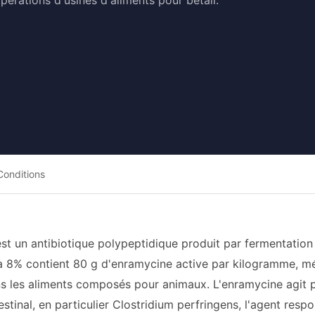
pérations d'usines d'aliments pour bétail.
Conditions
st un antibiotique polypeptidique produit par fermentation
 8% contient 80 g d'enramycine active par kilogramme, m
s les aliments composés pour animaux. L'enramycine agit p
stinal, en particulier Clostridium perfringens, l'agent respo