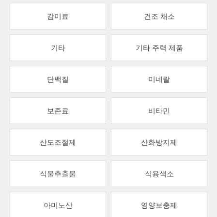
감미료
건조 채소
기타
기타 주력 제품
단백질
미네랄
보존료
비타민
산도조절제
산화방지제
식물추출물
식용색소
아미노산
영양보충제