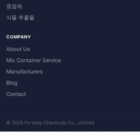
증점제
식물 추출물
COMPANY
About Us
Mix Container Service
Manufacturers
Blog
Contact
© 2026 Fortway Chemicals Co., Limited.