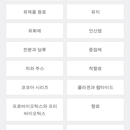
유제품 원료
유지
유화제
인산염
전분과 당류
증점제
차와 주스
착향료
코코아 시리즈
콜라겐과 펩타이드
프로바이오틱스와 프리
향료
바이오틱스