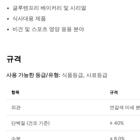
글루텐프리 베이커리 및 시리얼
식사대용 제품
비건 및 스포츠 영양 응용 분야
규격
사용 가능한 등급/유형:
식품등급, 사료등급
항목
규격
외관
연갈색 미세 
단백질 (건조 기준)
≥ 40%
수분
≤ 8.0%