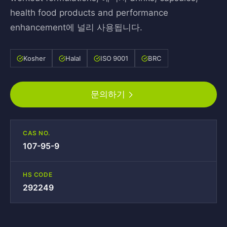
health food products and performance
enhancement에 널리 사용됩니다.
Kosher
Halal
ISO 9001
BRC
문의하기
CAS NO.
107-95-9
HS CODE
292249