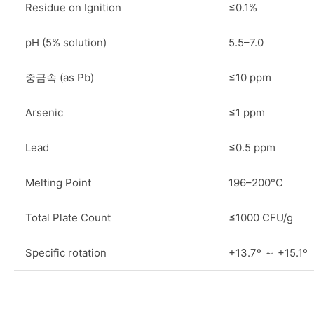
Residue on Ignition
≤0.1%
pH (5% solution)
5.5–7.0
중금속 (as Pb)
≤10 ppm
Arsenic
≤1 ppm
Lead
≤0.5 ppm
Melting Point
196–200°C
Total Plate Count
≤1000 CFU/g
Specific rotation
+13.7º ～ +15.1º