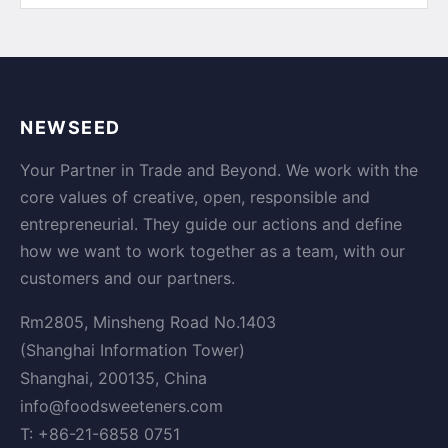
NEWSEED
Your Partner in Trade and Beyond. We work with the
core values of creative, open, responsible and
entrepreneurial. They guide our actions and define
how we want to work together as a team, with our
customers and our partners.
Rm2805, Minsheng Road No.1403
(Shanghai Information Tower)
Shanghai, 200135, China
info@foodsweeteners.com
T: +86-21-6858 0751