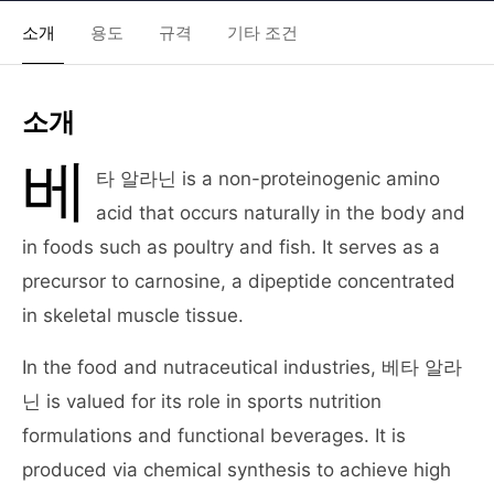
소개
용도
규격
기타 조건
소개
베
타 알라닌 is a non-proteinogenic amino
acid that occurs naturally in the body and
in foods such as poultry and fish. It serves as a
precursor to carnosine, a dipeptide concentrated
in skeletal muscle tissue.
In the food and nutraceutical industries, 베타 알라
닌 is valued for its role in sports nutrition
formulations and functional beverages. It is
produced via chemical synthesis to achieve high