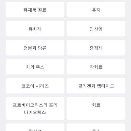
유제품 원료
유지
유화제
인산염
전분과 당류
증점제
차와 주스
착향료
코코아 시리즈
콜라겐과 펩타이드
프로바이오틱스와 프리
향료
바이오틱스