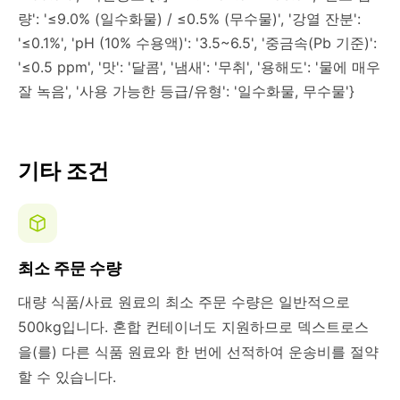
량': '≤9.0% (일수화물) / ≤0.5% (무수물)', '강열 잔분':
'≤0.1%', 'pH (10% 수용액)': '3.5~6.5', '중금속(Pb 기준)':
'≤0.5 ppm', '맛': '달콤', '냄새': '무취', '용해도': '물에 매우
잘 녹음', '사용 가능한 등급/유형': '일수화물, 무수물'}
기타 조건
최소 주문 수량
대량 식품/사료 원료의 최소 주문 수량은 일반적으로
500kg입니다. 혼합 컨테이너도 지원하므로 덱스트로스
을(를) 다른 식품 원료와 한 번에 선적하여 운송비를 절약
할 수 있습니다.