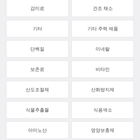
감미료
건조 채소
기타
기타 주력 제품
단백질
미네랄
보존료
비타민
산도조절제
산화방지제
식물추출물
식용색소
아미노산
영양보충제