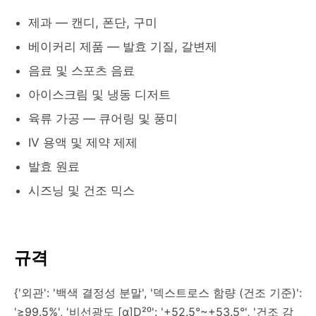
제과 — 캔디, 폰단, 구미
베이커리 제품 — 발효 기질, 갈변제
음료 및 스포츠 음료
아이스크림 및 냉동 디저트
육류 가공 — 큐어링 및 풍미
IV 용액 및 제약 제제
발효 원료
시즈닝 및 건조 믹스
규격
{'외관': '백색 결정성 분말', '덱스트로스 함량 (건조 기준)':
'≥99.5%', '비선광도 [α]D²⁰': '+52.5°~+53.5°', '건조 감