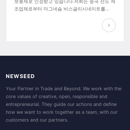
보충제로 인정받고 있습니다.저희는 중국 선도 제
조업체로부터 마그네슘 비스글리시네이트를…
NEWSEED
Your Partner in Trade and Beyond. We work with the
core values of creative, open, responsible and
entrepreneurial. They guide our actions and define
how we want to work together as a team, with our
customers and our partners.