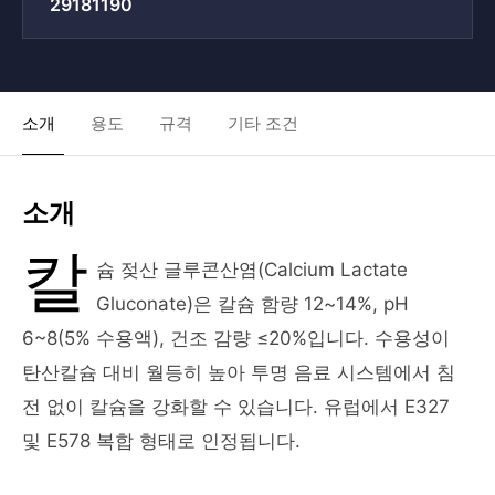
29181190
소개
용도
규격
기타 조건
소개
칼
슘 젖산 글루콘산염(Calcium Lactate
Gluconate)은 칼슘 함량 12~14%, pH
6~8(5% 수용액), 건조 감량 ≤20%입니다. 수용성이
탄산칼슘 대비 월등히 높아 투명 음료 시스템에서 침
전 없이 칼슘을 강화할 수 있습니다. 유럽에서 E327
및 E578 복합 형태로 인정됩니다.