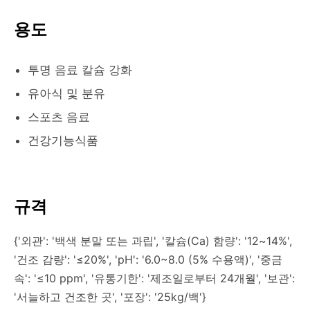
용도
투명 음료 칼슘 강화
유아식 및 분유
스포츠 음료
건강기능식품
규격
{'외관': '백색 분말 또는 과립', '칼슘(Ca) 함량': '12~14%',
'건조 감량': '≤20%', 'pH': '6.0~8.0 (5% 수용액)', '중금
속': '≤10 ppm', '유통기한': '제조일로부터 24개월', '보관':
'서늘하고 건조한 곳', '포장': '25kg/백'}