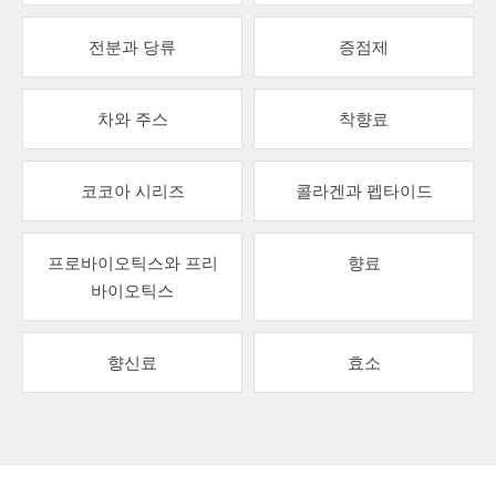
전분과 당류
증점제
차와 주스
착향료
코코아 시리즈
콜라겐과 펩타이드
프로바이오틱스와 프리
향료
바이오틱스
향신료
효소