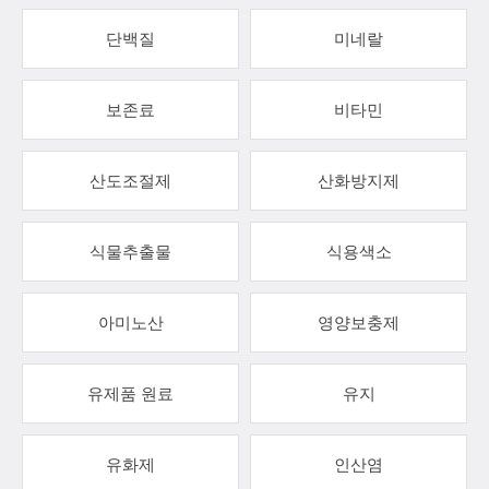
단백질
미네랄
보존료
비타민
산도조절제
산화방지제
식물추출물
식용색소
아미노산
영양보충제
유제품 원료
유지
유화제
인산염