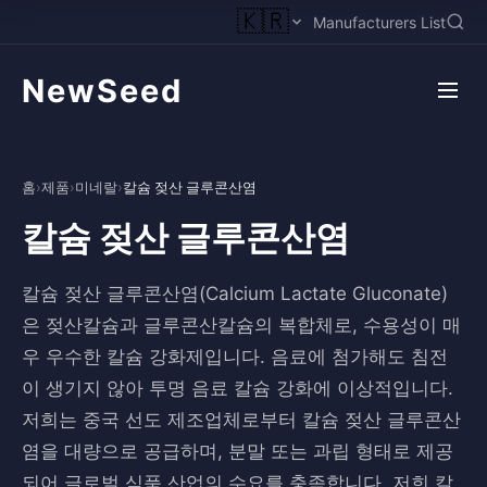
🇰🇷
Manufacturers List
NewSeed
홈
›
제품
›
미네랄
›
칼슘 젖산 글루콘산염
칼슘 젖산 글루콘산염
칼슘 젖산 글루콘산염(Calcium Lactate Gluconate)
은 젖산칼슘과 글루콘산칼슘의 복합체로, 수용성이 매
우 우수한 칼슘 강화제입니다. 음료에 첨가해도 침전
이 생기지 않아 투명 음료 칼슘 강화에 이상적입니다.
저희는 중국 선도 제조업체로부터 칼슘 젖산 글루콘산
염을 대량으로 공급하며, 분말 또는 과립 형태로 제공
되어 글로벌 식품 산업의 수요를 충족합니다. 저희 칼