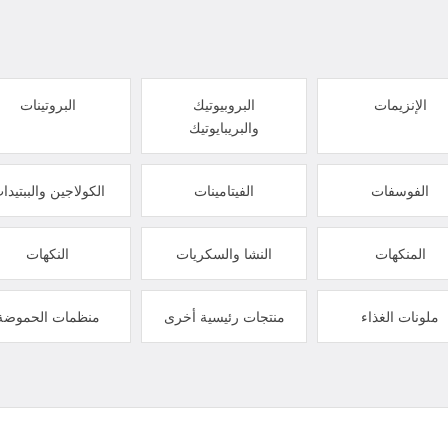
الإنزيمات
البروبيوتيك
البروتينات
والبريبايوتيك
الفوسفات
الفيتامينات
الكولاجين والببتيدا
المنكهات
النشا والسكريات
النكهات
ملونات الغذاء
منتجات رئيسية أخرى
منظمات الحموضة