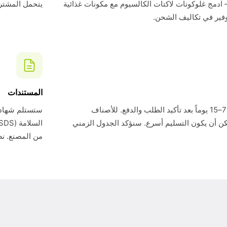
 ادمج غلوكونات لاكتات الكالسيوم مع مكونات غذائية
يتحمل المشتري تك
فير في تكاليف الشحن.
المستندات
وقت التسليم القياسي هو 7–15 يوماً بعد تأكيد الطلب والدفع. للأصناف
ن أن يكون التسليم أسرع. سنؤكد الجدول الزمني
من المصنع. نض