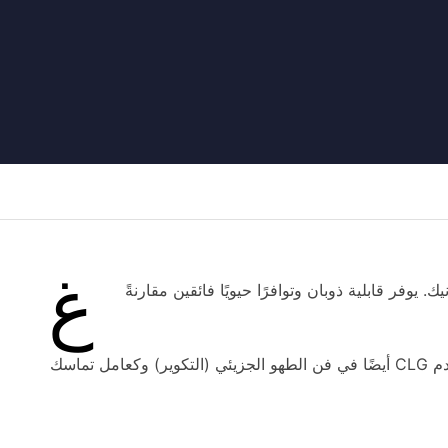
غ
لغلوكونيك. يوفر قابلية ذوبان وتوافرًا حيويًا فائقين مقارنةً
يذوب بشفافية دون حبيبات. وهذا يجعله مثاليًا للمشروبات الشفافة المدعمة بالكالسيوم. يُستخدم CLG أيضًا في فن الطهو الجزيئي (التكوير) وكعامل تماسك