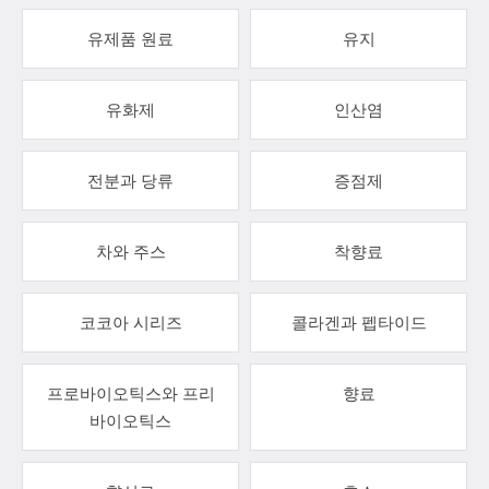
유제품 원료
유지
유화제
인산염
전분과 당류
증점제
차와 주스
착향료
코코아 시리즈
콜라겐과 펩타이드
프로바이오틱스와 프리
향료
바이오틱스