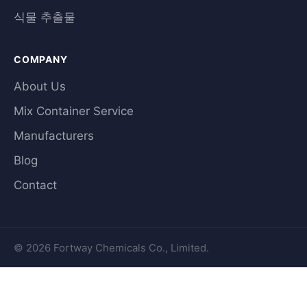
식물 추출물
COMPANY
About Us
Mix Container Service
Manufacturers
Blog
Contact
© 2026 Fortway Chemicals Co., Limited.