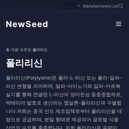
🇰🇷
Manufacturers List
NewSeed
홈
›
제품
›
보존료
›
폴리리신
폴리리신
폴리리신(Polylysine)은 폴리-L-리신 또는 폴리-알파-
리신 변형을 의미하며, 알파-아미노기와 알파-카르복
실기를 통해 연결된 L-리신의 양이온성 동종중합체로,
박테리아 발효로 생산되는 엡실론-폴리리신과 구별됩
니다.저희는 중국 선도 제조업체로부터 폴리리신을 대
량으로 공급하며, 분말 형태로 제공되어 글로벌 식품
산업의 수요를 충족합니다. 저희 폴리리신은 곰팡이,