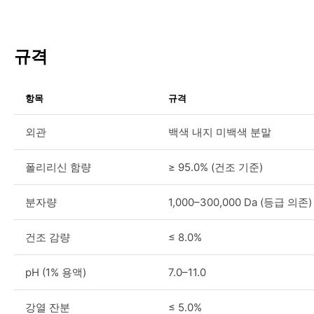
규격
항목
규격
외관
백색 내지 미백색 분말
폴리리신 함량
≥ 95.0% (건조 기준)
분자량
1,000–300,000 Da (등급 의존)
건조 감량
≤ 8.0%
pH (1% 용액)
7.0–11.0
강열 잔분
≤ 5.0%