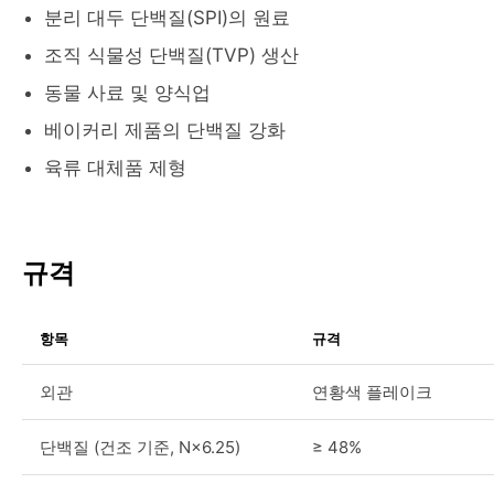
분리 대두 단백질(SPI)의 원료
조직 식물성 단백질(TVP) 생산
동물 사료 및 양식업
베이커리 제품의 단백질 강화
육류 대체품 제형
규격
항목
규격
외관
연황색 플레이크
단백질 (건조 기준, N×6.25)
≥ 48%