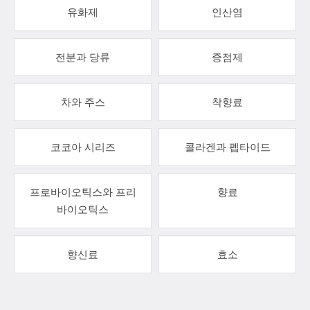
유화제
인산염
전분과 당류
증점제
차와 주스
착향료
코코아 시리즈
콜라겐과 펩타이드
프로바이오틱스와 프리
향료
바이오틱스
향신료
효소