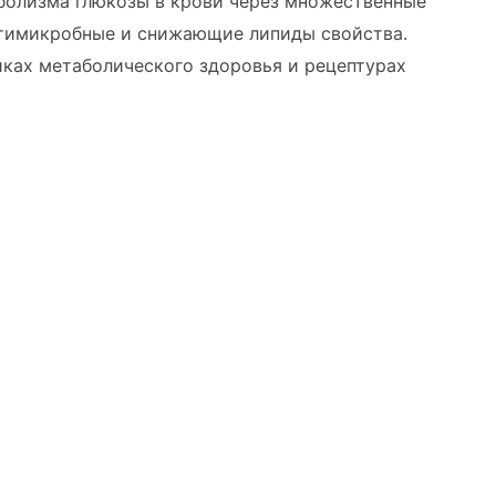
болизма глюкозы в крови через множественные
нтимикробные и снижающие липиды свойства.
иках метаболического здоровья и рецептурах