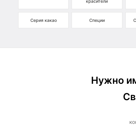
красители
Серия какао
Специи
С
Нужно им
Св
ко