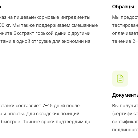
з
Образцы
каз на пищевые/кормовые ингредиенты
Мы предост
00 кг. Мы также поддерживаем смешанные
тестирован
ните Экстракт горькой дыни с другими
оплачивает
ами в одной отгрузке для экономии на
течение 2–
Документ
ставки составляет 7–15 дней после
Вы получит
а и оплаты. Для складских позиций
(сертифика
 быстрее. Точные сроки подтвердим до
сертификат
подлинност