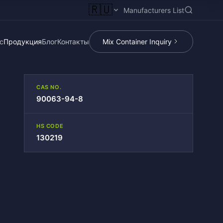
🇷🇺
Manufacturers List
с
Продукция
Блог
Контакты
Mix Container Inquiry
CAS NO.
90063-94-8
HS CODE
130219