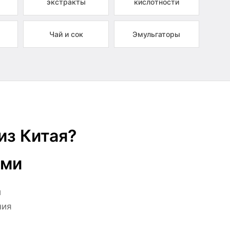
экстракты
кислотности
Чай и сок
Эмульгаторы
из Китая?
ами
й
ния