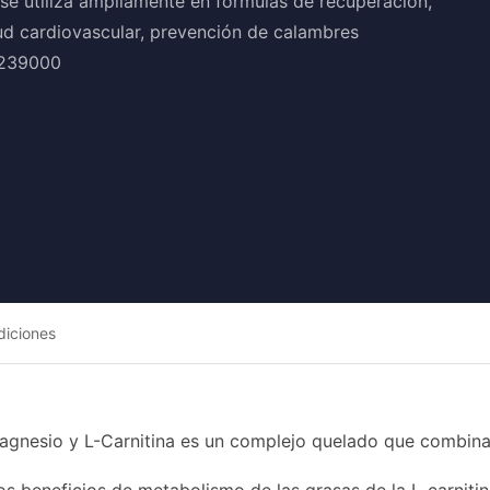
se utiliza ampliamente en fórmulas de recuperación,
ud cardiovascular, prevención de calambres
9239000
diciones
Magnesio y L-Carnitina es un complejo quelado que combina 