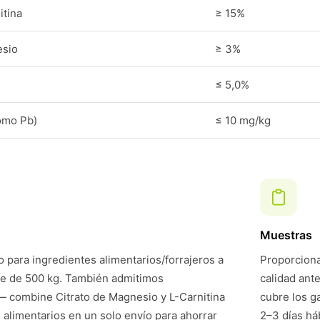
itina
≥ 15%
esio
≥ 3%
≤ 5,0%
omo Pb)
≤ 10 mg/kg
Muestras
 para ingredientes alimentarios/forrajeros a
Proporciona
te de 500 kg. También admitimos
calidad ant
 combine Citrato de Magnesio y L-Carnitina
cubre los g
 alimentarios en un solo envío para ahorrar
2–3 días háb