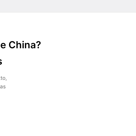
de China?
s
to,
ras