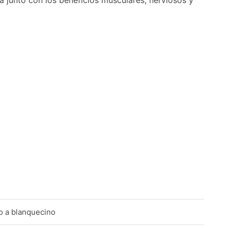
a junto con los beneficios musculares, nerviosos y
o a blanquecino