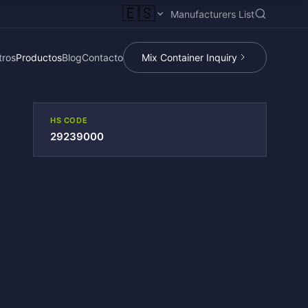
🇪🇸
Manufacturers List
tros
Productos
Blog
Contacto
Mix Container Inquiry
HS CODE
29239000