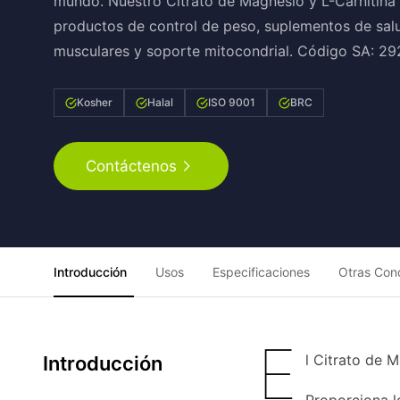
mundo. Nuestro Citrato de Magnesio y L-Carnitina 
productos de control de peso, suplementos de sal
musculares y soporte mitocondrial. Código SA: 2
Kosher
Halal
ISO 9001
BRC
Contáctenos
Introducción
Usos
Especificaciones
Otras Con
E
l Citrato de 
Introducción