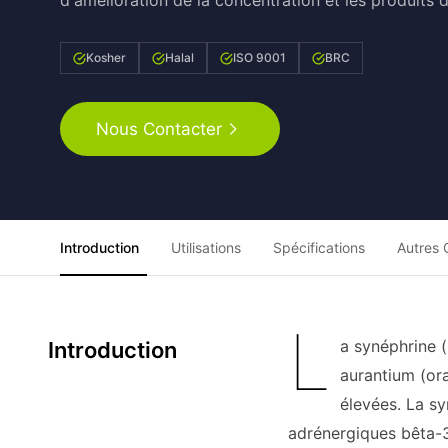
d'amélioration de la concentration et les produits d
Kosher
Halal
ISO 9001
BRC
Nous Contacter
Introduction
Utilisations
Spécifications
Autres 
L
a synéphrine 
Introduction
aurantium (ora
élevées. La sy
adrénergiques bêta-3