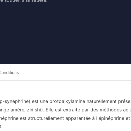
e soutien à la satiété.
Conditions
(p-synéphrine) est une protoalkylamine naturellement présen
nge amère, zhi shi). Elle est extraite par des méthodes ac
néphrine est structurellement apparentée à l'épinéphrine et
.