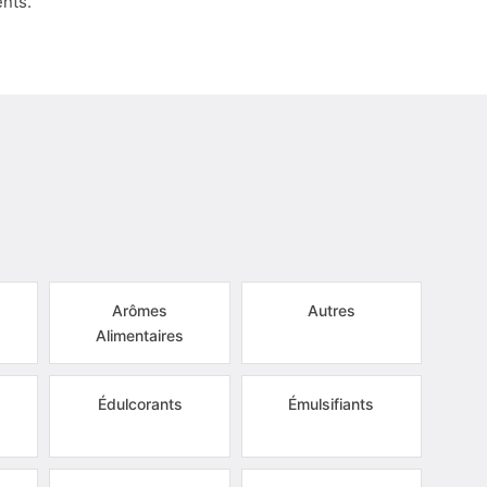
nts.
Arômes
Autres
Alimentaires
s
Édulcorants
Émulsifiants