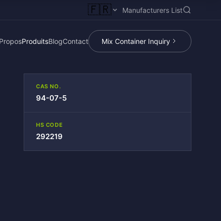
🇫🇷
Manufacturers List
Propos
Produits
Blog
Contact
Mix Container Inquiry
CAS NO.
94-07-5
HS CODE
292219