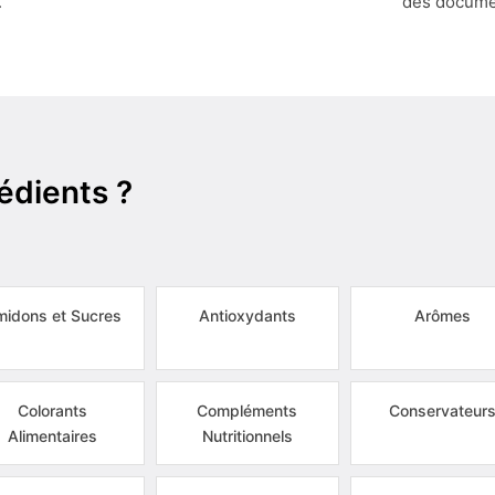
.
des docume
édients ?
idons et Sucres
Antioxydants
Arômes
Colorants
Compléments
Conservateur
Alimentaires
Nutritionnels