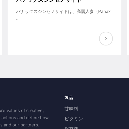
パナックスジンセノサイドは、高麗人参（Panax
…
製品
甘味料
re values of creative,
r actions and define how
ビタミン
s and our partners.
保存料