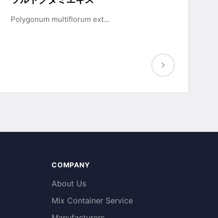
Polygonum multiflorum ext…
COMPANY
About Us
Mix Container Service
Manufacturers