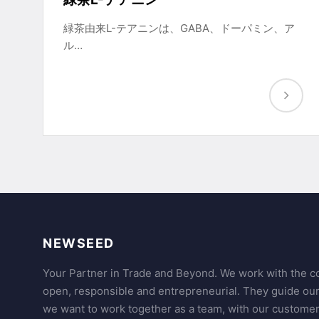
緑茶由来L-テアニンは、GABA、ドーパミン、ア
ル…
NEWSEED
Your Partner in Trade and Beyond. We work with the co
open, responsible and entrepreneurial. They guide ou
we want to work together as a team, with our customer