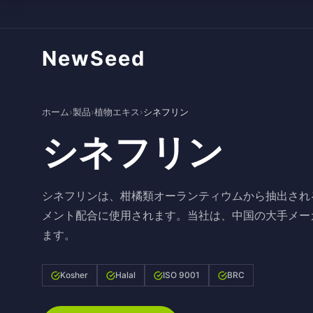
NewSeed
ホーム
›
製品
›
植物エキス
›
シネフリン
シネフリン
シネフリンは、柑橘類オーランティウムから抽出され
メント配合に使用されます。当社は、中国の大手メー
ます。
Kosher
Halal
ISO 9001
BRC