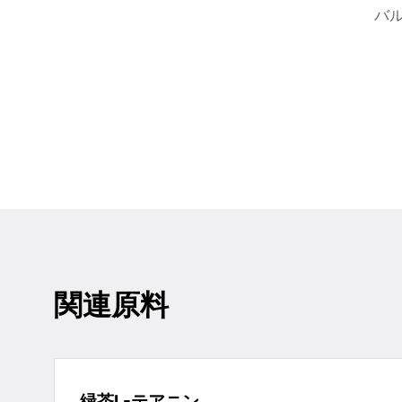
バ
関連原料
緑茶L-テアニン