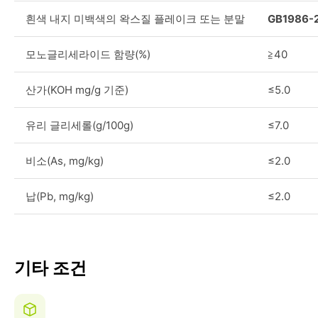
흰색 내지 미백색의 왁스질 플레이크 또는 분말
GB1986-
모노글리세라이드 함량(%)
≧40
산가(KOH mg/g 기준)
≤5.0
유리 글리세롤(g/100g)
≤7.0
비소(As, mg/kg)
≤2.0
납(Pb, mg/kg)
≤2.0
기타 조건