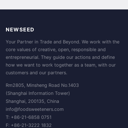
NEWSEED
Your Partner in Trade and Beyond. We work with the
core values of creative, open, responsible and
entrepreneurial. They guide our actions and define
how we want to work together as a team, with our
customers and our partners.
Rm2805, Minsheng Road No.1403
(Shanghai Information Tower)
Shanghai, 200135, China
info@foodsweeteners.com
T: +86-21-6858 0751
F: +86-21-3222 1832