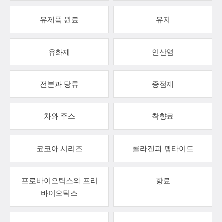
유제품 원료
유지
유화제
인산염
전분과 당류
증점제
차와 주스
착향료
코코아 시리즈
콜라겐과 펩타이드
프로바이오틱스와 프리
향료
바이오틱스