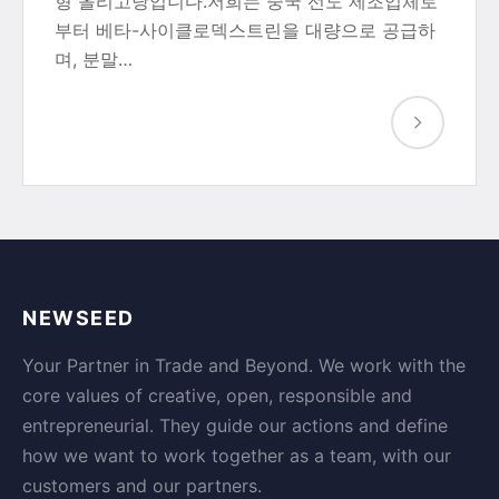
형 올리고당입니다.저희는 중국 선도 제조업체로
부터 베타-사이클로덱스트린을 대량으로 공급하
며, 분말…
NEWSEED
Your Partner in Trade and Beyond. We work with the
core values of creative, open, responsible and
entrepreneurial. They guide our actions and define
how we want to work together as a team, with our
customers and our partners.