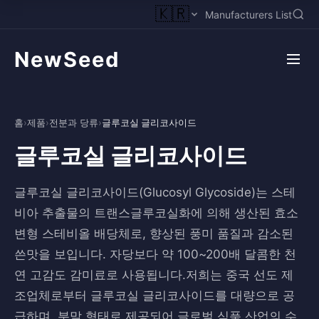
🇰🇷
Manufacturers List
NewSeed
홈
›
제품
›
전분과 당류
›
글루코실 글리코사이드
글루코실 글리코사이드
글루코실 글리코사이드(Glucosyl Glycoside)는 스테
비아 추출물의 트랜스글루코실화에 의해 생산된 효소
변형 스테비올 배당체로, 향상된 풍미 품질과 감소된
쓴맛을 보입니다. 자당보다 약 100~200배 달콤한 천
연 고감도 감미료로 사용됩니다.저희는 중국 선도 제
조업체로부터 글루코실 글리코사이드를 대량으로 공
급하며, 분말 형태로 제공되어 글로벌 식품 산업의 수