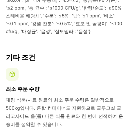
'≤6.0%', 'pH (1% 수용액)': '4.5~7.0', '중금속(Pb 기준)':
'≤2 ppm', '총 균수': '≤1000 CFU/g', '함량/순도': '≥90%
스테비올 배당체', '수분': '≤5%', '납': '≤1 ppm', '비소':
'≤0.1 ppm', '강열 잔분': '≤0.5%', '효모 및 곰팡이': '≤100
cfu/g', '대장균': '음성', '살모넬라': '음성'}
기타 조건
최소 주문 수량
대량 식품/사료 원료의 최소 주문 수량은 일반적으로
500kg입니다. 혼합 컨테이너도 지원하므로 글루코실 글
리코사이드 을(를) 다른 식품 원료와 한 번에 선적하여 운
송비를 절약할 수 있습니다.