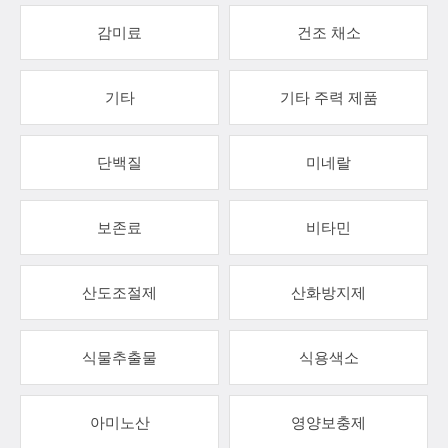
감미료
건조 채소
기타
기타 주력 제품
단백질
미네랄
보존료
비타민
산도조절제
산화방지제
식물추출물
식용색소
아미노산
영양보충제