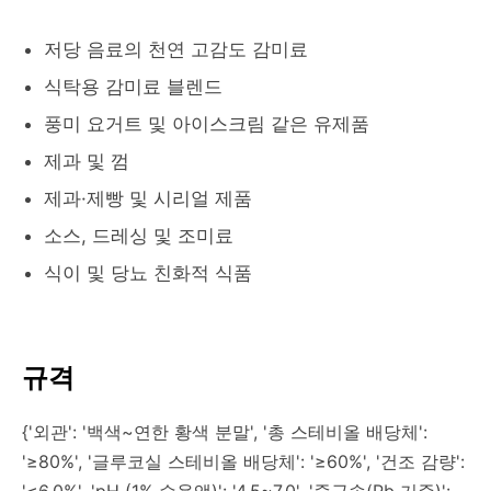
저당 음료의 천연 고감도 감미료
식탁용 감미료 블렌드
풍미 요거트 및 아이스크림 같은 유제품
제과 및 껌
제과·제빵 및 시리얼 제품
소스, 드레싱 및 조미료
식이 및 당뇨 친화적 식품
규격
{'외관': '백색~연한 황색 분말', '총 스테비올 배당체':
'≥80%', '글루코실 스테비올 배당체': '≥60%', '건조 감량':