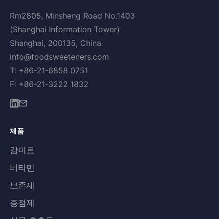
Rm2805, Minsheng Road No.1403
(Shanghai Information Tower)
Shanghai, 200135, China
info@foodsweeteners.com
T: +86-21-6858 0751
F: +86-21-3222 1832
제품
감미료
비타민
보존제
증점제