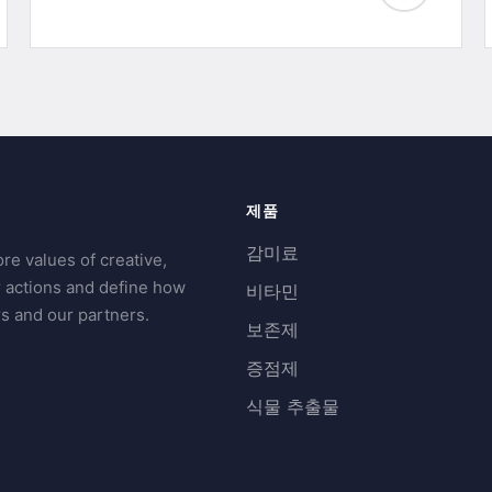
제품
감미료
re values of creative,
r actions and define how
비타민
s and our partners.
보존제
증점제
식물 추출물