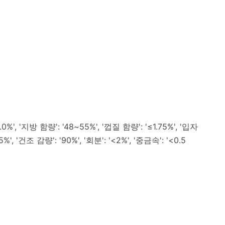
, '지방 함량': '48~55%', '껍질 함량': '≤1.75%', '입자
%', '건조 감량': '90%', '회분': '<2%', '중금속': '<0.5