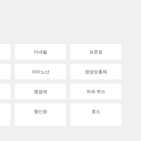
미네랄
보존료
아미노산
영양보충제
증점제
차와 주스
향신료
효소