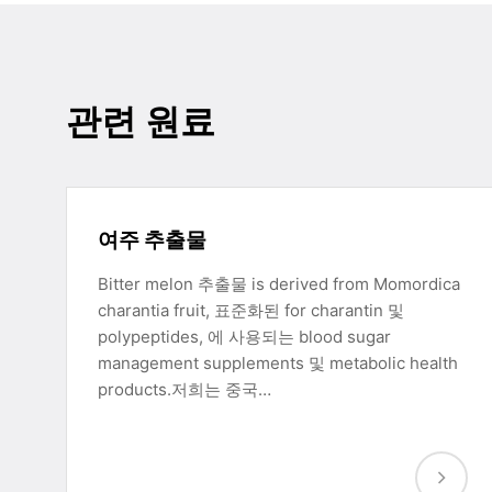
관련 원료
여주 추출물
Bitter melon 추출물 is derived from Momordica
charantia fruit, 표준화된 for charantin 및
polypeptides, 에 사용되는 blood sugar
management supplements 및 metabolic health
products.저희는 중국…