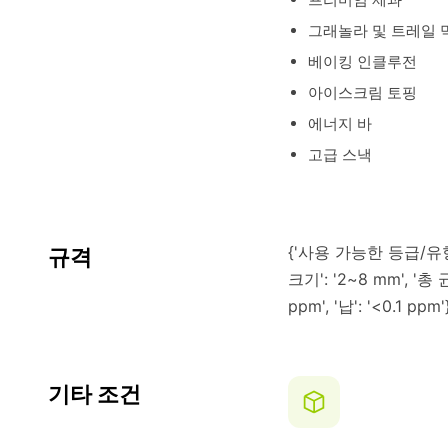
그래놀라 및 트레일 
베이킹 인클루전
아이스크림 토핑
에너지 바
고급 스낵
{'사용 가능한 등급/유형': 
규격
크기': '2~8 mm', '총 균
ppm', '납': '<0.1 ppm'
기타 조건