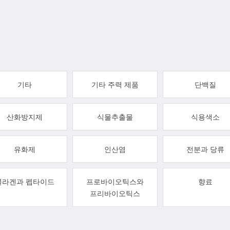
기타
기타 주력 제품
단백질
산화방지제
식물추출물
식용색소
유화제
인산염
전분과 당류
콜라겐과 펩타이드
프로바이오틱스와
향료
프리바이오틱스