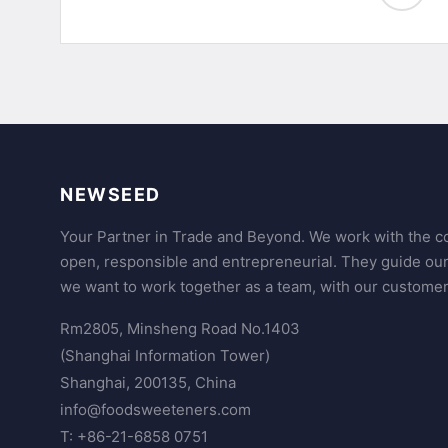
NEWSEED
Your Partner in Trade and Beyond. We work with the co
open, responsible and entrepreneurial. They guide ou
we want to work together as a team, with our customer
Rm2805, Minsheng Road No.1403
(Shanghai Information Tower)
Shanghai, 200135, China
info@foodsweeteners.com
T: +86-21-6858 0751