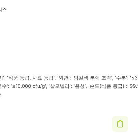
믹스
'식품 등급, 사료 등급', '외관': '암갈색 분쇄 조각', '수분': '≤3.0%'
수': '≤10,000 cfu/g', '살모넬라': '음성', '순도(식품 등급)': '99.5
}