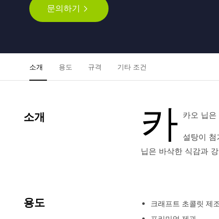
문의하기
소개
용도
규격
기타 조건
카
카오 닙은
소개
설탕이 첨
닙은 바삭한 식감과 강
용도
크래프트 초콜릿 제
프리미엄 제과