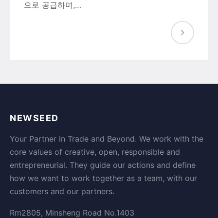
으로 공급하며,…
NEWSEED
Your Partner in Trade and Beyond. We work with the
core values of creative, open, responsible and
entrepreneurial. They guide our actions and define
how we want to work together as a team, with our
customers and our partners.
Rm2805, Minsheng Road No.1403