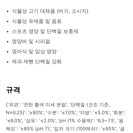
식물성 고기 대체품 (버거, 소시지)
식물성 유제품 및 음료
스포츠 영양 및 단백질 보충제
영양바 및 시리얼
영아식 및 임상 영양
제과·제빵 단백질 강화
규격
{'외관': '연한 황색 미세 분말', '단백질 (건조 기준,
N×6.25)': '≥80%', '수분': '≤7.0%', '지방': '≤5.0%', '회분':
'≤6.0%', '섬유': '≤2.0%', 'pH (1% 수용액)': '6.5~7.5', '용
해도': '≥85% (pH 7)', '입자 크기 (100메쉬)': '≥95%', '글