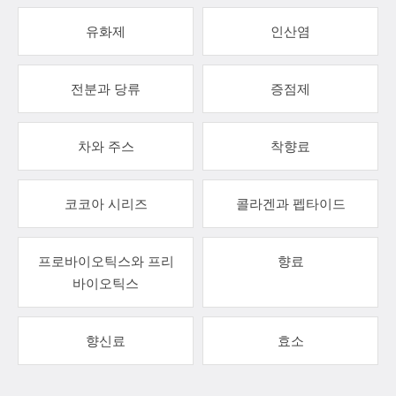
유화제
인산염
전분과 당류
증점제
차와 주스
착향료
코코아 시리즈
콜라겐과 펩타이드
프로바이오틱스와 프리
향료
바이오틱스
향신료
효소